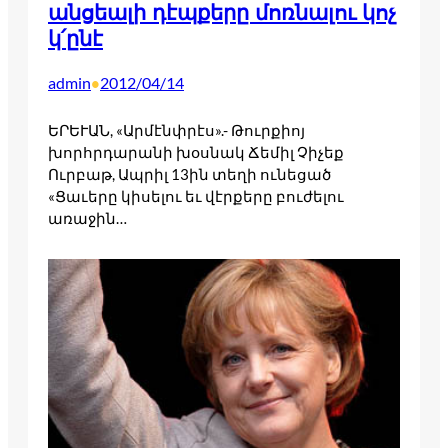
անցեալի դէպքերը մոռնալու կոչ
կ՛ընէ
admin
2012/04/14
•
ԵՐԵՒԱՆ, «Արմէնփրէս».- Թուրքիոյ
խորհրդարանի խօսնակ Ճեմիլ Չիչեք
Ուրբաթ, Ապրիլ 13ին տեղի ունեցած
«Ցաւերը կիսելու եւ վէրքերը բուժելու
առաջին…