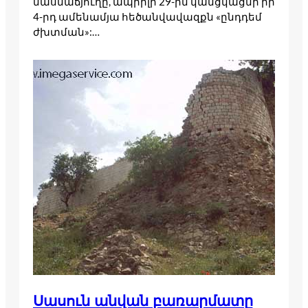
մասնաճյուղը, ապրիլի 29-ին կանցկացնի իր
4-րդ ամենամյա հեծանվավազքն «ընդդեմ
ժխտման»:…
Սասուն անվան բառարմատը