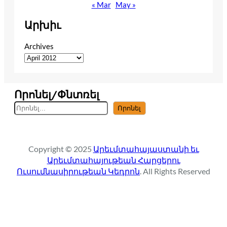
« Mar
May »
Արխիւ
Archives
Որոնել/Փնտռել
S
Որոնել
e
a
r
Copyright © 2025
Արեւմտահայաստանի եւ
c
Արեւմտահայութեան Հարցերու
h
Ուսումնասիրութեան Կեդրոն
. All Rights Reserved