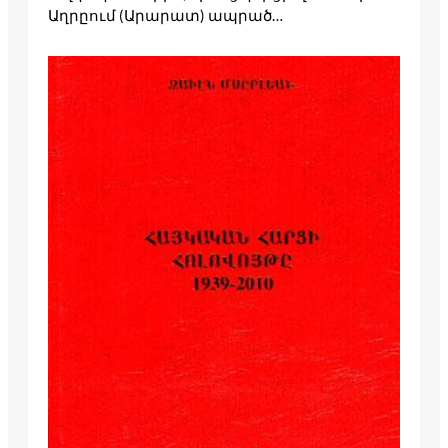
Աղրըում (Արարատ) ապրած…