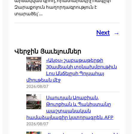
արձակված գրող, հրատարակիչ Ռագըփ
Զարաքոլուն հաղորդագրություն է
տարածել`…
Next
→
Վերջին Յաւելումներ
«Ակօս» շաբաթաթերթի
30ամեակի տօնախմբութիւն
Լոս Անճելըսի Պոլսահայ
միութեան մէջ
2026/08/07
Սաուդյան Արաբիան,
Թուրքիան և Պակիստանը
պաշտպանական
համաձայնագիր կստորագրեն. AFP
2026/08/07