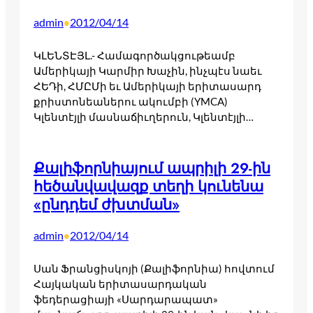
admin
2012/04/14
•
ԿԼԵՆՏԷՅԼ.- Համագործակցութեամբ
Ամերիկայի Կարմիր Խաչին, ինչպէս նաեւ
ՀԵԴի, ՀՄԸՄի եւ Ամերիկայի երիտասարդ
քրիստոնեաներու ակումբի (YMCA)
Կլենտէյլի մասնաճիւղերուն, Կլենտէյլի…
Քալիֆորնիայում ապրիլի 29-ին
հեծանվավազք տեղի կունենա
«ընդդեմ ժխտման»
admin
2012/04/14
•
Սան Ֆրանցիսկոյի (Քալիֆորնիա) հովտում
Հայկական երիտասարդական
ֆեդերացիայի «Սարդարապատ»