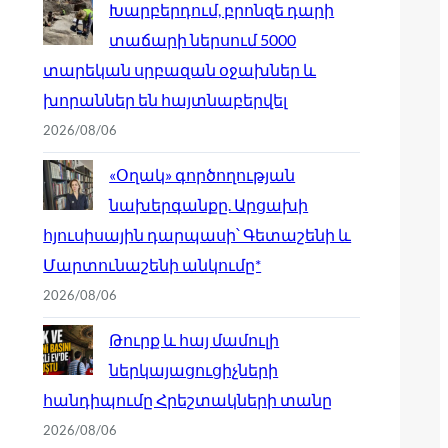
Խարբերդում, բրոնզե դարի
տաճարի ներսում 5000
տարեկան սրբազան օջախներ և
խորաններ են հայտնաբերվել
2026/08/06
«Օղակ» գործողության
նախերգանքը. Արցախի
հյուսիսային դարպասի՝ Գետաշենի և
Մարտունաշենի անկումը*
2026/08/06
Թուրք և հայ մամուլի
ներկայացուցիչների
հանդիպումը Հրեշտակների տանը
2026/08/06