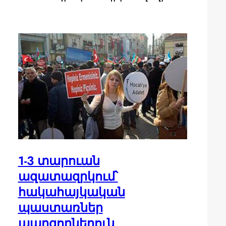
1-3 տարուան
ազատազրկում՝
հակահայկական
պաստառներ
պարզողներուն