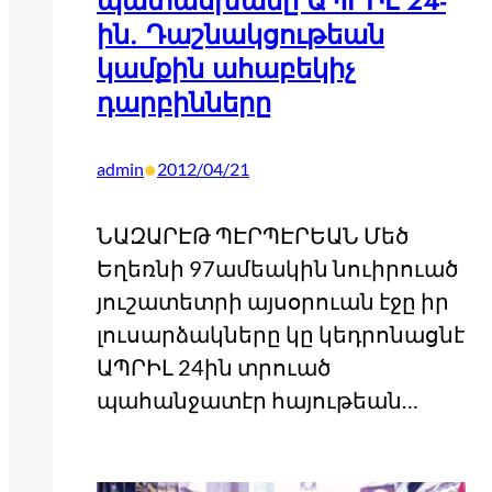
պատասխանը ԱՊՐԻԼ 24-
ին. Դաշնակցութեան
կամքին ահաբեկիչ
դարբինները
•
admin
2012/04/21
ՆԱԶԱՐԷԹ ՊԷՐՊԷՐԵԱՆ Մեծ
Եղեռնի 97ամեակին նուիրուած
յուշատետրի այսօրուան էջը իր
լուսարձակները կը կեդրոնացնէ
ԱՊՐԻԼ 24ին տրուած
պահանջատէր հայութեան…