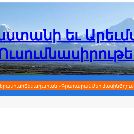
ստանի եւ Արեւ
Ուսումնասիրութ
երասրահ
Տեսադարան
Գրադարան
Մեր մասին
Յղում