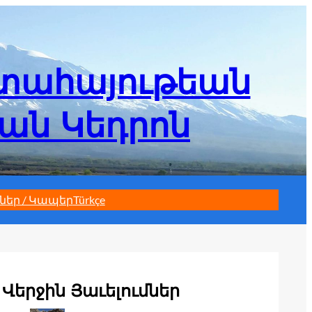
մտահայութեան
եան Կեդրոն
ներ / Կապեր
Türkçe
Վերջին Յաւելումներ