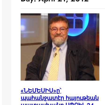
«ՆԵՄԵՍԻՍ»ը՝
պահանջատէր հայութեան