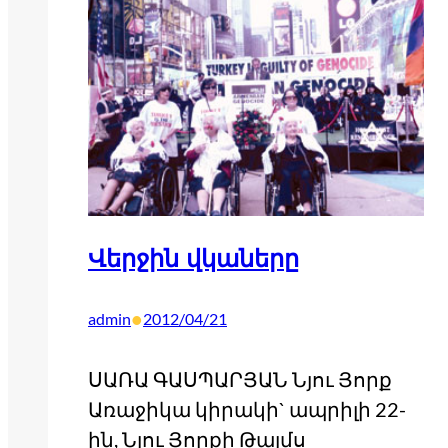
Վերջին վկաները
•
admin
2012/04/21
ՍԱՌԱ ԳԱՍՊԱՐՅԱՆ Նյու Յորք
Առաջիկա կիրակի` ապրիլի 22-
ին, Նյու Յորքի Թայմս