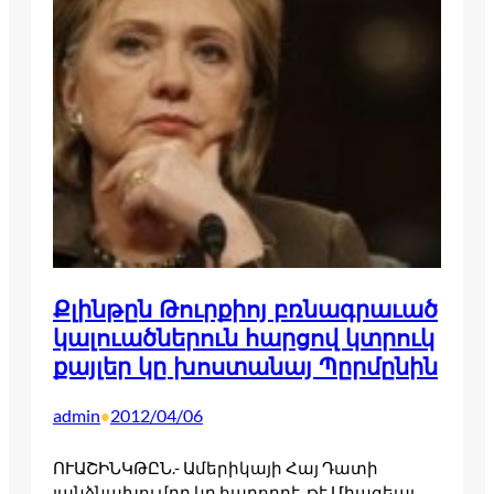
Քլինթըն Թուրքիոյ բռնագրաւած
կալուածներուն հարցով կտրուկ
քայլեր կը խոստանայ Պըրմընին
admin
2012/04/06
•
ՈՒԱՇԻՆԿԹԸՆ.- Ամերիկայի Հայ Դատի
յանձնախումբը կը հաղորդէ, թէ Միացեալ