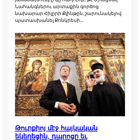
Նահանգներու արտաքին գործոց
նախարար Հիլըրի Քլինթըն, շարունակելով
պատասխանել Քոնկրեսի…
Թուրքիոյ մէջ հայկական
եկեղեցին, դպրոցը եւ