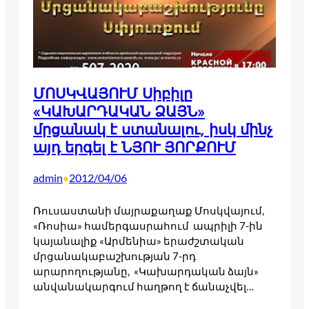
ՄՈՍԿՎԱՅՈՒՄ Սիբիլը
«ԿԱԽԱՐԴԱԿԱՆ ՁԱՅՆ»
մրցանակ է ստանալու, իսկ մինչ
այդ երգել է ՆՅՈՒ ՅՈՐՔՈՒՄ
admin
2012/04/06
•
Ռուսաստանի մայրաքաղաք Մոսկվայում,
«Ռոսիա» համերգասրահում ապրիլի 7-ին
կայանալիք «Արմենիա» երաժշտական
մրցանակաբաշխության 7-րդ
արարողությանը, «Կախարդական ձայն»
անվանակարգում հաղթող է ճանաչվել…