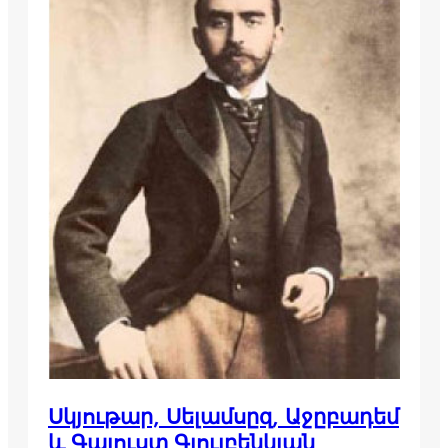
Սկյութար, Սելամսըզ, Աջըբադեմ
և Գալուստ Գյուլբենկյան