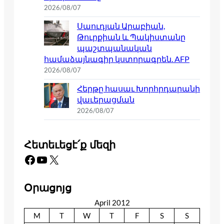
2026/08/07
Սաուդյան Արաբիան,
Թուրքիան և Պակիստանը
պաշտպանական
համաձայնագիր կստորագրեն. AFP
2026/08/07
Հերթը հասաւ Խորհրդարանի
վաւերացման
2026/08/07
Հետեւեցէ՛ք մեզի
Facebook
YouTube
X
Օրացոյց
April 2012
M
T
W
T
F
S
S