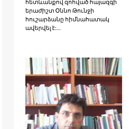
հետևանքով զոհված հայազգի
երաժիշտ Օննո Թունջի
հուշարձանը հիմնահատակ
ավերվել է:…