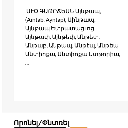
ԱՒՕ ԳԱԹՐՃԵԱՆ Այնթապ,
(Aintab, Ayntap), Աինթապ,
Այնթապ Եփրատացւոց,
Այնթափ, Այնթեփ, Անթեփ,
Անթաբ, Անթապ, Անթէպ, Անթեպ
Անտիոքա, Անտիոքա Ատթորիա,
…
Որոնել/Փնտռել