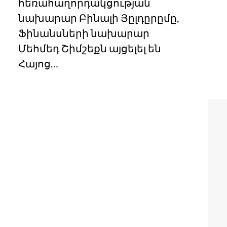
հեռահաղորդակցության
նախարար Բինալի Յըլդըրըմը,
Ֆինանսների նախարար
Մեհմեդ Շիմշեքն այցելել են
Հայոց…