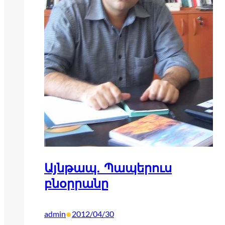
Այնթապ. Պապերուս
բնօրրանը
•
admin
2012/04/30