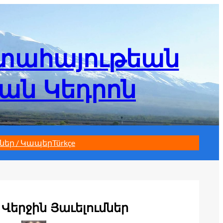
մտահայութեան
եան Կեդրոն
ներ / Կապեր
Türkçe
Վերջին Յաւելումներ