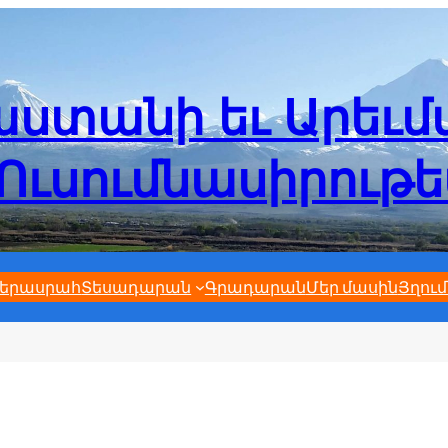
ստանի եւ Արեւ
Ուսումնասիրութ
երասրահ
Տեսադարան
Գրադարան
Մեր մասին
Յղում