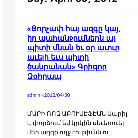
«Ցորչափ հայ ազգը կայ,
իր պահանջումներն ալ
պիտի մնան եւ օր աւուր
աւելի եւս պիտի
ծանրանան» Գրիգոր
Զօհրապ
•
admin
2012/04/30
ՄԱՐԻ ՌՈԶ ԱԲՈՒՍԷՖԷԱՆ Ապրիլ
է, փորձում եմ կրկին սեւեռուել
մեր ազգի ողջ էութիւնն ու