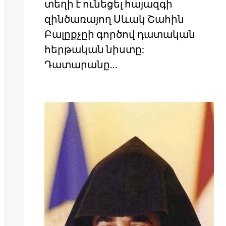
տեղի է ունեցել հայազգի
զինծառայող Սևակ Շահին
Բալըքչըի գործով դատական
հերթական նիստը:
Դատարանը…