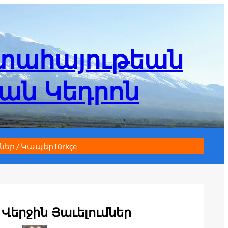
մտահայութեան
եան Կեդրոն
ներ / Կապեր
Türkçe
Վերջին Յաւելումներ