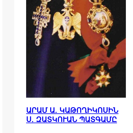
ԱՐԱՄ Ա. ԿԱԹՈՂԻԿՈՍԻՆ
Ս. ԶԱՏԿՈՒԱՆ ՊԱՏԳԱՄԸ