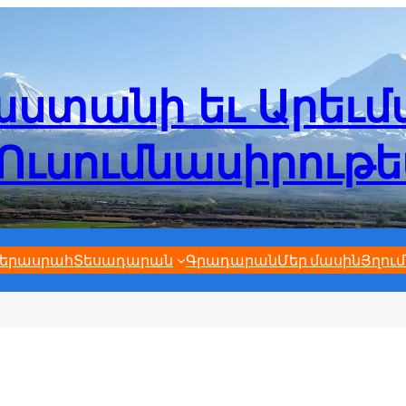
ստանի եւ Արեւ
Ուսումնասիրութ
երասրահ
Տեսադարան
Գրադարան
Մեր մասին
Յղում