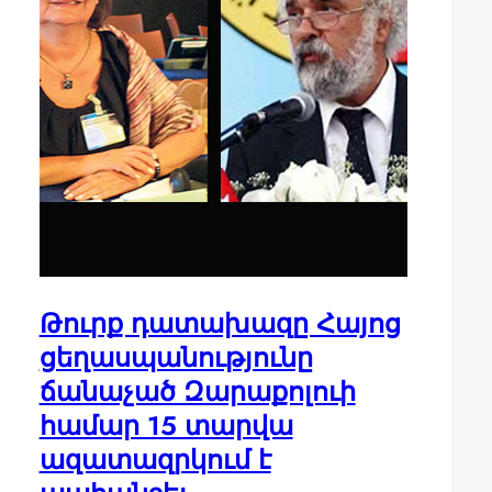
Թուրք դատախազը Հայոց
ցեղասպանությունը
ճանաչած Զարաքոլուի
համար 15 տարվա
ազատազրկում է