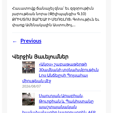
Հաւատովք ճանաչել զնա՝ եւ զզօրութիւն
յարութեան նորա (Փիլիպպեցիս Գ.10)
ՔՐԻՍՏՈՍ ՅԱՐԵԱՒ Ի ՄԵՌԵԼՈՑ։ Գոհութիւն եւ
փառք Ամենակալին Աստուծոյ,…
←
Previous
Վերջին Յաւելումներ
«Ակօս» շաբաթաթերթի
30ամեակի տօնախմբութիւն
Լոս Անճելըսի Պոլսահայ
միութեան մէջ
2026/08/07
Սաուդյան Արաբիան,
Թուրքիան և Պակիստանը
պաշտպանական
համաձայնագիր կստորագրեն. AFP