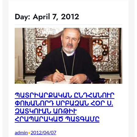
Day:
April 7, 2012
ՊԱՏՐԻԱՐՔԱԿԱՆ ԸՆԴՀԱՆՈՒՐ
ՓՈԽԱՆՈՐԴ ՍՐԲԱԶԱՆ ՀՕՐ Ս.
ԶԱՏԿՈՒԱՆ ԱՌԹԻՒ
ՀՐԱՊԱՐԱԿԱԾ ՊԱՏԳԱՄԸ
admin
2012/04/07
•