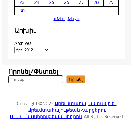
23
24
25
26
27
28
29
30
« Mar
May »
Արխիւ
Archives
Որոնել/Փնտռել
S
Որոնել
e
a
r
Copyright © 2025
Արեւմտահայաստանի եւ
c
Արեւմտահայութեան Հարցերու
h
Ուսումնասիրութեան Կեդրոն
. All Rights Reserved