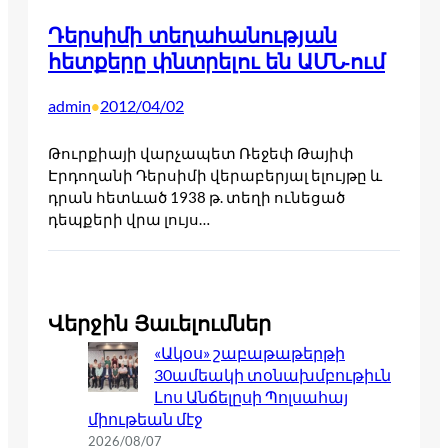
Դերսիմի տեղահանության
հետքերը փնտրելու են ԱՄՆ-ում
admin
2012/04/02
•
Թուրքիայի վարչապետ Ռեջեփ Թայիփ
Էրդողանի Դերսիմի վերաբերյալ ելույթը և
դրան հետևած 1938 թ. տեղի ունեցած
դեպքերի վրա լույս…
Վերջին Յաւելումներ
«Ակօս» շաբաթաթերթի
30ամեակի տօնախմբութիւն
Լոս Անճելըսի Պոլսահայ
միութեան մէջ
2026/08/07