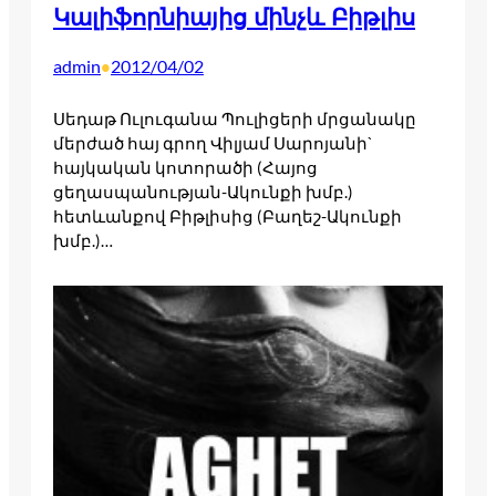
Կալիֆորնիայից մինչև Բիթլիս
admin
2012/04/02
•
Սեդաթ Ուլուգանա Պուլիցերի մրցանակը
մերժած հայ գրող Վիլյամ Սարոյանի`
հայկական կոտորածի (Հայոց
ցեղասպանության-Ակունքի խմբ.)
հետևանքով Բիթլիսից (Բաղեշ-Ակունքի
խմբ.)…