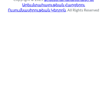
c
Արեւմտահայութեան Հարցերու
h
Ուսումնասիրութեան Կեդրոն
. All Rights Reserved