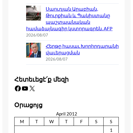
Սաուդյան Արաբիան,
Թուրքիան և Պակիստանը
պաշտպանական
համաձայնագիր կստորագրեն. AFP
2026/08/07
Հերթը հասաւ Խորհրդարանի
վաւերացման
2026/08/07
Հետեւեցէ՛ք մեզի
Facebook
YouTube
X
Օրացոյց
April 2012
M
T
W
T
F
S
S
1