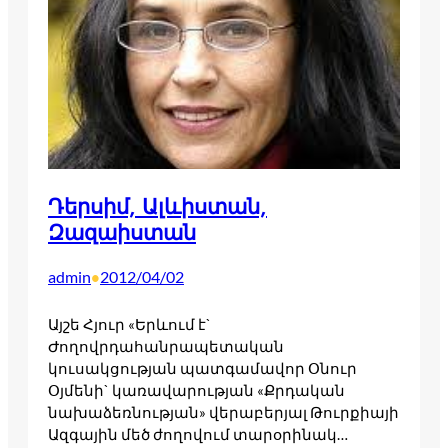
Դերսիմ, Ալևիստան,
Զազաիստան
admin
2012/04/02
•
Այշե Հյուր «Երևում է`
Ժողովրդահանրապետական
կուսակցության պատգամավոր Օնուր
Օյմենի` կառավարության «Քրդական
նախաձեռնության» վերաբերյալ Թուրքիայի
Ազգային մեծ ժողովում տարօրինակ…