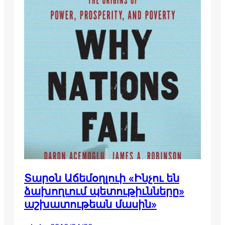
Տարօն Աճեմօղլուի «Ինչու են
ձախողւում պետութիւնները»
աշխատութեան մասին»