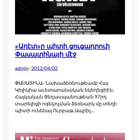
«Աղէտ»ը պիտի ցուցադրուի
Փասատինայի մէջ
admin
2012/04/02
•
ՓԱՍԱՏԻՆԱ.- Նախաձեռնութեամբ Հայ
Կիլիկիա աւետարանական եկեղեցիին,
Հայկական Ցեղասպանութեան 97րդ
տարելիցի ոգեկոչման ձեռնարկ մը տեղի
պիտի ունենայ Ուրբաթ, Ապրիլ…