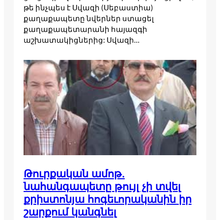
թե ինչպես է Սվազի (Սեբաստիա)
քաղաքապետը նվերներ ստացել
քաղաքապետարանի հայազգի
աշխատակիցներից: Սվազի…
Թուրքական ամոթ.
նահանգապետը թույլ չի տվել
քրիստոնյա հոգեւորականին իր
շարքում կանգնել