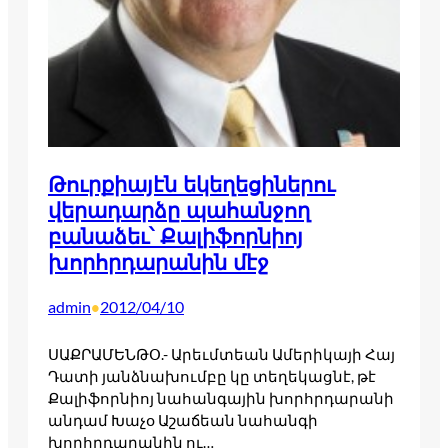
Թուրքիայէն եկեղեցիներու
վերադարձը պահանջող
բանաձեւ՝ Քալիֆորնիոյ
խորհրդարանին մէջ
admin
2012/04/10
•
ՍԱՔՐԱՄԵՆԹՕ.- Արեւմտեան Ամերիկայի Հայ
Դատի յանձնախումբը կը տեղեկացնէ, թէ
Քալիֆորնիոյ նահանգային խորհրդարանի
անդամ Խաչօ Աշաճեան նահանգի
խորհրդարանին ու…