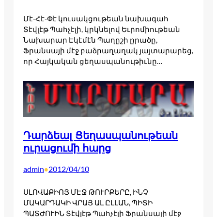
Մէ-Հէ-Փէ կուսակցութեան նախագահ
Տէվլէթ Պահչէլի, կրկնելով Եւրոմիութեան
Նախարար Էկէմէն Պաղըշի ըրածը,
Ֆրանսայի մէջ բաձրաղաղակ յայտարարեց,
որ Հայկական ցեղասպանութիւնը…
Դարձեալ Ցեղասպանութեան
ուրացումի հարց
admin
2012/04/10
•
ՍԼՈՎԱՔԻՈՅ ՄԷՋ ԹՈՒՐՔԵՐԸ, ԻՆՉ
ՄԱԿԱՐԴԱԿԻ ՎՐԱՅ ԱԼ ԸԼԼԱՆ, ՊԻՏԻ
ՊԱՏԺՈՒԻՆ Տէվլէթ Պահչէլի Ֆրանսայի մէջ