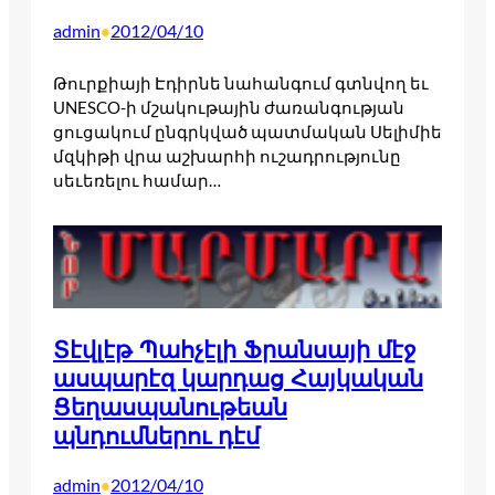
admin
2012/04/10
•
Թուրքիայի Էդիրնե նահանգում գտնվող եւ
UNESCO-ի մշակութային ժառանգության
ցուցակում ընգրկված պատմական Սելիմիե
մզկիթի վրա աշխարհի ուշադրությունը
սեւեռելու համար…
Տէվլէթ Պահչէլի Ֆրանսայի մէջ
ասպարէզ կարդաց Հայկական
Ցեղասպանութեան
պնդումներու դէմ
admin
2012/04/10
•