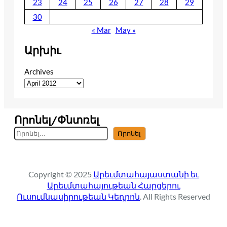
23
24
25
26
27
28
29
30
« Mar
May »
Արխիւ
Archives
Որոնել/Փնտռել
S
Որոնել
e
a
r
Copyright © 2025
Արեւմտահայաստանի եւ
c
Արեւմտահայութեան Հարցերու
h
Ուսումնասիրութեան Կեդրոն
. All Rights Reserved