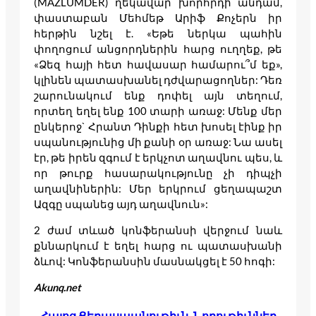
(MAZLUMDER) ղեկավար խորհրդի անդամ,
փաստաբան Մեհմեթ Արիֆ Քոչերն իր
հերթին նշել է. «Եթե ներկա պահին
փողոցում անցորդներին հարց ուղղեք, թե
«Ձեզ հայի հետ հավասար համարու՞մ եք»,
կլինեն պատասխանել դժվարացողներ: Դեռ
շարունակում ենք դոփել այն տեղում,
որտեղ եղել ենք 100 տարի առաջ: Մենք մեր
ընկերոջ` Հրանտ Դինքի հետ խոսել էինք իր
սպանությունից մի քանի օր առաջ: Նա ասել
էր, թե իրեն զգում է երկչոտ աղավնու պես, և
որ թուրք հասարակությունը չի դիպչի
աղավնիներին: Մեր երկրում ցեղապաշտ
Ազգը սպանեց այդ աղավնուն»:
2 ժամ տևած կոնֆերանսի վերջում նաև
քննարկում է եղել հարց ու պատասխանի
ձևով: Կոնֆերանսին մասնակցել է 50 հոգի:
Akunq.net
Հայոց Ցեղասպանութիւն
, 
Նորութիւններ
, 