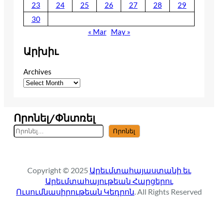
23
24
25
26
27
28
29
30
« Mar
May »
Արխիւ
Archives
Որոնել/Փնտռել
S
Որոնել
e
a
r
Copyright © 2025
Արեւմտահայաստանի եւ
c
Արեւմտահայութեան Հարցերու
h
Ուսումնասիրութեան Կեդրոն
. All Rights Reserved