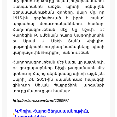
մէջ գտնուող Թուրք-իսլամ յուշարձաններու
թանգարանին առջեւ պիտի ոգեկոչեն
Ցեղասպանութեան զոհերը. վայր մը, որ
1915-ին գործածուած է իբրեւ բանտ՝
պոլսահայ մտաւորականներու համար:
Հաղորդագրութեան մէջ կը նշուի, թէ
Գարեգին Բ. Ամենայն հայոց կաթողիկոսին
եւ Արամ Ա. Մեծի Տանն Կիլիկիոյ
կաթողիկոսին ուղղեալ նամակները պիտի
կարդացուին Թուրքիոյ հանրութեան:
Հաղորդագրութեան մէջ նաեւ կը յայտնուի,
թէ ցուցարարները Շիշլի թաղամասին մէջ
գտնուող Հայոց գերեզմանը պիտի այցելեն,
Ապրիլ 24, 2011-ին սպաննուած հայազգի
զինուոր Սեւակ Պալըքճիին յարգանքի
տուրք մատուցելու համար:
http://asbarez.com/arm/128099/
Կ.Պոլիս
, 
Հայոց Ցեղասպանութիւն
, 
•
Նորութիւններ