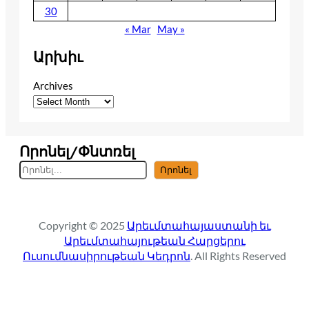
30
« Mar
May »
Արխիւ
Archives
Որոնել/Փնտռել
S
Որոնել
e
a
r
Copyright © 2025
Արեւմտահայաստանի եւ
c
Արեւմտահայութեան Հարցերու
h
Ուսումնասիրութեան Կեդրոն
. All Rights Reserved