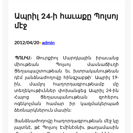
Ապրիլ 24-ի հաւաքը Պոլսոյ
մէջ
2012/04/20
admin
•
ՊՈԼԻՍ
.-
Թուրքիոյ Մարդկային իրաւանց
միութեան Պոլսոյ մասնաճիւղի
Ցեղապաշտութեան եւ խտրականութեան
դէմ յանձնաժողովը հինգշաբթի` Ապրիլ 19-
ին, մամլոյ հաղորդագրութեամբ մը
տեղեկութիւններ փոխանցեց Ապրիլ 24-ին
Հայոց Ցեղասպանութեան զոհերու
ոգեկոչման համար իր կազմակերպած
ձեռնարկներուն մասին:
Յանձնաժողովը հաղորդագրութեան մէջ կը
յայտնէ, թէ Պոլսոյ Էմինէօնիւ թաղամասին