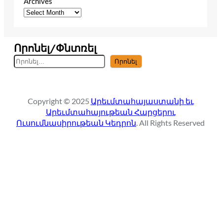
Archives
Որոնել/Փնտռել
S
Որոնել
e
a
r
Copyright © 2025
Արեւմտահայաստանի եւ
c
Արեւմտահայութեան Հարցերու
h
Ուսումնասիրութեան Կեդրոն
. All Rights Reserved