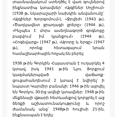
տասնամյակում ստեղծել է վառ գույներով
ինքնատիպ կտավներ՝ «Այգիներ Սոչիում»
(1938 թ., նկարաշարի նախկին անվանումը`
«Այգիներ Խորգոմում»), «Ջրվեժ» (1943 թ.),
«Ծաղկավետ ջրաղացի ջրերը» (1944 թ.),
«Ինչպես է մորս ասեղնագործ գոգնոցը
բացվում իմ կյանքում» (1944 թ.),
«Հոգեվարք» (1947 թ.), «Արորը և երգը» (1947
թ.), որոնք հետագայում նրան
համաշխարհային հռչակ են բերել:
1938 թ-ին Գորկին Հայաստան է ուղարկել 4
կտավ, իսկ 1941 թ-ին Նյու Յորքում
կազմակերպված վաճառք-
ցուցահանդեսում 2 կտավ է նվիրել` ի
նպաստ Կարմիր բանակի: 1946 թ-ին այրվել
են Գորկու 30-ից ավելի կտավներ: 1948 թ-ին
մեքենայի վթարի հետևանքով կորցրել է աջ
ձեռքի աշխատունակությունը և որոշ
ժամանակ անց՝ 1948թ-ի հուլիսի 21-ին,
ինքնասպան է եղել: