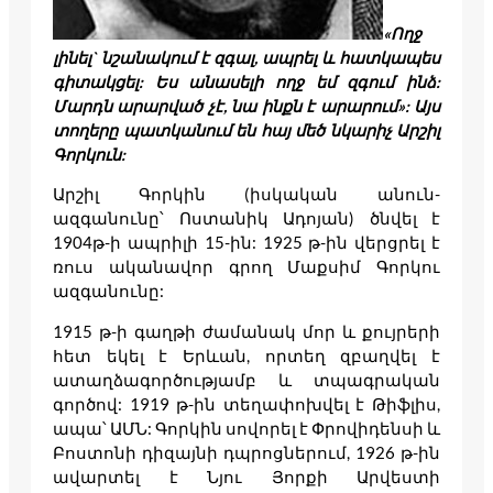
«Ողջ
լինել` նշանակում է զգալ, ապրել և հատկապես
գիտակցել: Ես անասելի ողջ եմ զգում ինձ:
Մարդն արարված չէ, նա ինքն է արարում»: Այս
տողերը պատկանում են հայ մեծ նկարիչ Արշիլ
Գորկուն:
Արշիլ Գորկին (իսկական անուն-
ազգանունը՝ Ոստանիկ Ադոյան) ծնվել է
1904թ-ի ապրիլի 15-ին: 1925 թ-ին վերցրել է
ռուս ականավոր գրող Մաքսիմ Գորկու
ազգանունը:
1915 թ-ի գաղթի ժամանակ մոր և քույրերի
հետ եկել է Երևան, որտեղ զբաղվել է
ատաղձագործությամբ և տպագրական
գործով: 1919 թ-ին տեղափոխվել է Թիֆլիս,
ապա՝ ԱՄՆ: Գորկին սովորել է Փրովիդենսի և
Բոստոնի դիզայնի դպրոցներում, 1926 թ-ին
ավարտել է Նյու Յորքի Արվեստի