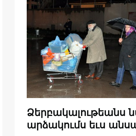
Ձերբակալութեանս 
արձակումս եւս անսպ