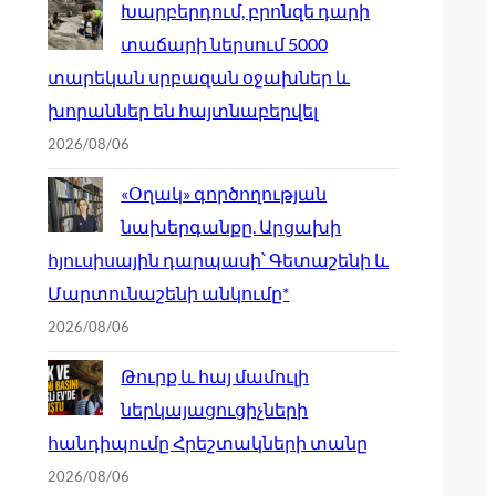
Խարբերդում, բրոնզե դարի
տաճարի ներսում 5000
տարեկան սրբազան օջախներ և
խորաններ են հայտնաբերվել
2026/08/06
«Օղակ» գործողության
նախերգանքը. Արցախի
հյուսիսային դարպասի՝ Գետաշենի և
Մարտունաշենի անկումը*
2026/08/06
Թուրք և հայ մամուլի
ներկայացուցիչների
հանդիպումը Հրեշտակների տանը
2026/08/06