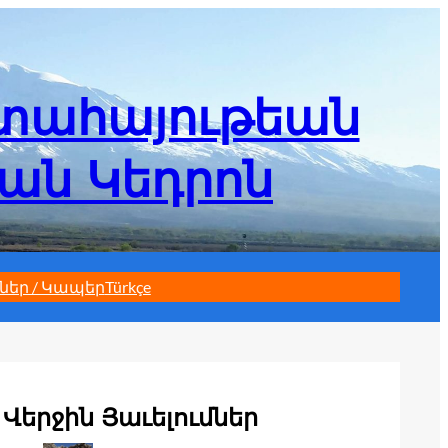
մտահայութեան
եան Կեդրոն
ներ / Կապեր
Türkçe
Վերջին Յաւելումներ