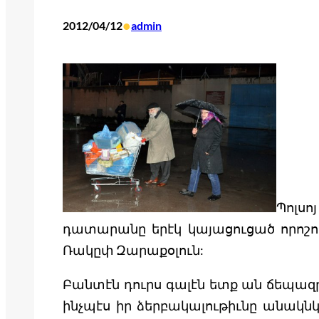
•
2012/04/12
admin
Պոլսո
դատարանը երէկ կայացուցած որոշ
Ռակըփ Զարաքօլուն:
Բանտէն դուրս գալէն ետք ան ճեպազրո
ինչպէս իր ձերբակալութիւնը անակն