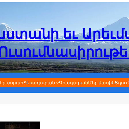
ստանի եւ Արեւ
Ուսումնասիրութ
երասրահ
Տեսադարան
Գրադարան
Մեր մասին
Յղում