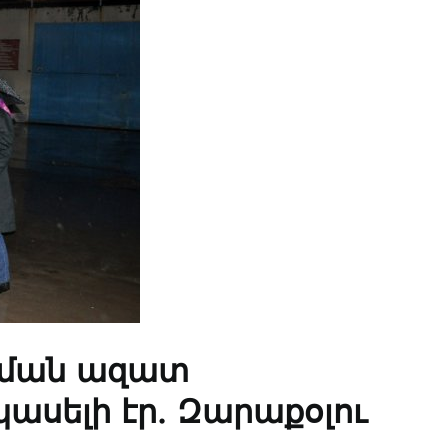
նման ազատ
ասելի էր. Զարաքօլու