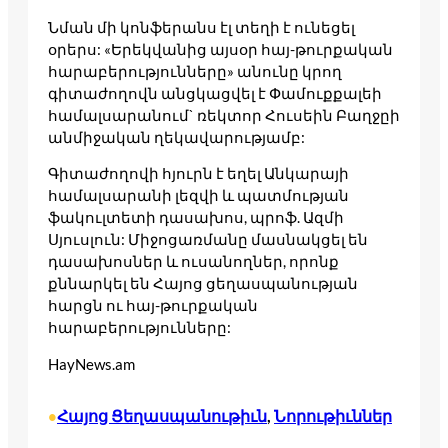
Նման մի կոնֆերանս էլ տեղի է ունեցել
օրերս: «Երեկվանից այսօր հայ-թուրքական
հարաբերությունները» անունը կրող
գիտաժողովն անցկացվել է Փամուքքալեի
համալսարանում` ռեկտոր Հուսեին Բաղջըի
անմիջական ղեկավարությամբ:
Գիտաժողովի հյուրն է եղել Անկարայի
համալսարանի լեզվի և պատմության
ֆակուլտետի դասախոս, պրոֆ. Ազմի
Սյուսլուն: Միջոցառմանը մասնակցել են
դասախոսներ և ուսանողներ, որոնք
քննարկել են Հայոց ցեղասպանության
հարցն ու հայ-թուրքական
հարաբերությունները:
HayNews.am
Հայոց Ցեղասպանութիւն
, 
Նորութիւններ
•