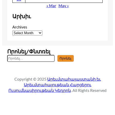
« Mar
May »
Արխիւ
Archives
Որոնել/Փնտռել
S
Որոնել
e
a
r
Copyright © 2025
Արեւմտահայաստանի եւ
c
Արեւմտահայութեան Հարցերու
h
Ուսումնասիրութեան Կեդրոն
. All Rights Reserved