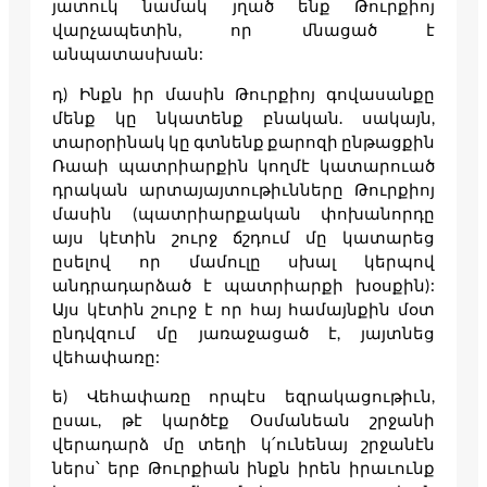
յատուկ նամակ յղած ենք Թուրքիոյ
վարչապետին, որ մնացած է
անպատասխան:
դ) Ինքն իր մասին Թուրքիոյ գովասանքը
մենք կը նկատենք բնական. սակայն,
տարօրինակ կը գտնենք քարոզի ընթացքին
Ռաաի պատրիարքին կողմէ կատարուած
դրական արտայայտութիւնները Թուրքիոյ
մասին (պատրիարքական փոխանորդը
այս կէտին շուրջ ճշդում մը կատարեց
ըսելով որ մամուլը սխալ կերպով
անդրադարձած է պատրիարքի խօսքին):
Այս կէտին շուրջ է որ հայ համայնքին մօտ
ընդվզում մը յառաջացած է, յայտնեց
վեհափառը:
ե) Վեհափառը որպէս եզրակացութիւն,
ըսաւ, թէ կարծէք Օսմանեան շրջանի
վերադարձ մը տեղի կ՛ունենայ շրջանէն
ներս՝ երբ Թուրքիան ինքն իրեն իրաւունք