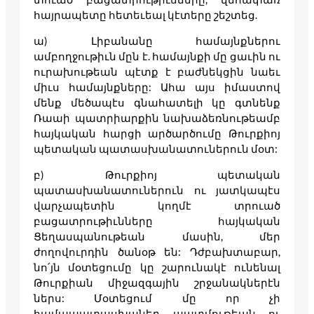
հայրապետը հետեւեալ կէտերը շեշտեց.
ա) Լիբանանը համայնքներու
ամբողջութիւն մըն է. համայնքի մը ցաւին ու
ուրախութեան պէտք է բաժնեկցին նաեւ
միւս համայնքները: Ահա այս իմաստով
մենք մեծապէս գնահատելի կը գտնենք
Ռաաի պատրիարքին նախաձեռնութեամբ
հայկական հարցի արծարծումը Թուրքիոյ
պետական պատասխանատուներուն մօտ:
բ) Թուրքիոյ պետական
պատասխանատուներուն ու յատկապէս
վարչապետին կողմէ տրուած
բացատրութիւնները հայկական
Ցեղասպանութեան մասին, մեր
ժողովուրդին ծանօթ են: Դժբախտաբար,
նո՛յն մօտեցումը կը շարունակէ ունենալ
Թուրքիան միջազգային շրջանակներէն
ներս: Մօտեցում մը որ չի
համապատասխաներ պատմութեան ու