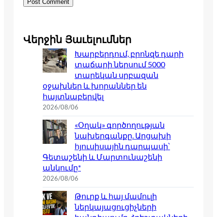
Վերջին Յաւելումներ
Խարբերդում, բրոնզե դարի
տաճարի ներսում 5000
տարեկան սրբազան
օջախներ և խորաններ են
հայտնաբերվել
2026/08/06
«Օղակ» գործողության
նախերգանքը. Արցախի
հյուսիսային դարպասի՝
Գետաշենի և Մարտունաշենի
անկումը*
2026/08/06
Թուրք և հայ մամուլի
ներկայացուցիչների