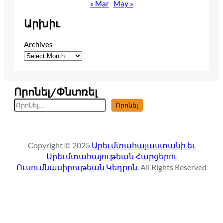
« Mar
May »
Արխիւ
Archives
Որոնել/Փնտռել
S
Որոնել
e
a
r
Copyright © 2025
Արեւմտահայաստանի եւ
c
Արեւմտահայութեան Հարցերու
h
Ուսումնասիրութեան Կեդրոն
. All Rights Reserved