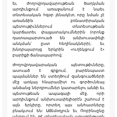
եւ ժողովրդավարութեան ծաղկման
արդիւնքում առաջանում է նաեւ
տնտեսական հզօր յենակէտ, որը նման չէ
առանձին բռնատիրական
պետութիւններում տնտեսութեան
կարճատեւ փայլատակումներին (որոնք
դատապարտուած են անխուսափելի
անկման՝ ըստ հեղինակների), եւ
խնդրայարոյց երկրին «ուղեկցում է»
բարիքի ճանապարհով:
Ժողովրդավարական պետութիւները,
ասուած է գրքում, բարենպաստ
պայմաններ են ստեղծում զանգուածների
մէջ առկայ հնարամիտ ու գործունեայ
անձանց ներդրումներ կատարելու անձի եւ
պետութեան ապագայի մէջ, որի
արդիւնքում անխուսափելիօրէն շահում է
այն երկիրը, որտեղ այս անհատները
բնակւում են: Աճեմօղլուն եւ Ռոբինսընը
պնդում են, թէ տնտեսական առաջընթացն