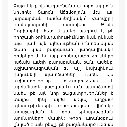
Բայց եկէք վերադառնանք այսօրուայ բուն
նիւթին: Տարօն Աճեմօղլուն, մէկ այլ
յարգարժան համահեղինակի՝ Հարվըրդ
համալսարանի դասախօս Ջէյմս
Ռոբինսընի հետ մէկտեղ պնդում է, թէ
որոշակի օրինաչափութիւններ կան ընկած
այս կամ այն պետութեան տնտեսական
ծանր կամ բարգաւաճ կարգավիճակի
հիմքերում, եւ այդ օրինաչափութիւնները
յաճախ աւելի քաղաքական, քան, ասենք,
աշխարհագրական եւ այլ նախկինում
ընդունելի պատճառներ ունեն: Այս
աշխատութիւնը ուշադրութեան է
արժանացել յատկապէս այն պատճառով
նաեւ, թէ այն նոր բացատրութիւններ է
տալիս մինչ այժմ առկայ աղքատ
պետութիւնների տնտեսական վիճակի
առաջացման եւ դրա երկարաձգման
արմատների մասին: Գրքի առանցքում
ընկած է այն թեզը, թէ բազմակարծութեան