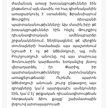
ժամանակ առաջ խօսակցութիւններ էին
ընթանում այն մասին, որ հայ գիտնականին
առաջարկուել է ստանձնել Ֆրանսիայում
Թուրքիոյ դեսպանի
պարտականութիւնները: Այս մասին իբր թէ
խօսակցութիւններ էին հնչել Թուրքիոյ
դիւանագիտական ամենաբարձր
շրջանակներում: Տեղեկացնեմ, թէ վերջին
տուեալների համաձայն, այս պաշտօնում
նշուած է ոչ թէ Աճեմօղլուի, այլ ոմն
Բուրչուօղլուի անունը, ով այս տարուայ
Յունուարին կարճատեւ ետկանչից յետոյ
վերադարձել էր Փարիզ, իր
պարտականութիւնները շարունակելու
առաքելութեամբ: Ուրեմն, պարոն
Աճեմօղլուի անուան շուրջ ընթացող այս
զրոյցները կա՛մ պարզապէս ասեկոսներ
էին, կա՛մ էլ՝ թրքական դիւանագիտութեան
հերթական ձիու քայլը՝ շախմատային
լեզուով արտայայտուած: