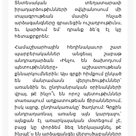
Տնտեսական տեղատարափ
իրադարձութիւնների օվկիանոսում մի
տպագրութեան մասին հնչած
արձագանգները գրաւեցին ուշադրութիւնս,
եւ կարծում եմ` դրանք ձե՛զ էլ կը
հետաքրքրեն:
Համաշխարհային հեղինակաւոր շատ
պարբերականներ անցեալ շաբաթ
անդրադարձան «Ինչու են ձախողւում
պետութիւնները» աշխատութեան
քննարկումներին: Այս գրքի հիմքում ընկած
են մանրամասն վերլուծութիւններ՝
առանձին եւ ընդհանրական օրինակների
վրայ, թէ ինչո՞ւ են որոշ պետութիւններ
տառապում աղքատութեան ճիրաններում,
իսկ այլոք, ընդհակառակը՝ ծաղկում: Գրքին
անդրադառնալ առանց այն կարդալու՝
այնքան էլ առարկայական մօտեցում չէ,
բայց կը փորձեմ ձեզ ներկայացնել, թէ
ինչպէ՛ս են արձագանգել վերլուծաբանները