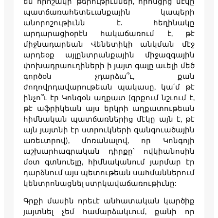
են որոշակի թերութիւններ, որոնցից մէկը
պատճառահետեւանքային կապերի
անորոշութիւնն է. հեղինակը
արդարացիօրէն հակաճառում է, թէ
միջնադարեան Վենետիկի անկման մէջ
արդեօք այլընտրանքային միջազգային
փոխադրաուղիների ի յայտ գալը աւելի մեծ
գործօն չդարձա՞ւ, քան
ժողովրդավարութեան պակասը, կա՛մ թէ
ինչո՞ւ էր Կոնգօն աղքատ (գրքում նշւում է,
թէ աֆրիկեան այս երկրի աղքատութեան
հիմնական պատճառներից մէկը այն է, թէ
այն յայտնի էր ստրուկների զանգուածային
առեւտրով), մոռանալով, որ Կոնգոյի
աշխարհագրական դիրքը՝ ովկիանոսին
մօտ գտնուելը, հիմնականում յարմար էր
դարձնում այս պետութեան սահմաններում
կենտրոնացնել ստրկավաճառութիւնը:
Գրքի մասին որեւէ անհատական կարծիք
յայտնել չեմ համարձակւում, քանի որ