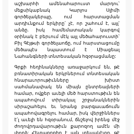
աշխարհի ամենահարուստ մարդու՝
մեքսիկաբնակ Կարլոս Սլիմի
գործելակերպը, ում հարստացման
արդիւնքում երկիրը՛ չէ, որ շահում է, այլ՝
անձը. իսկ համեմատական կարգով
օրինակ է բերւում մէկ այլ մեծահարուստի՝
Բիլ Գէյթսի գործելաոճը, ում հարստացումը
մեծապէս նպաստում է Միացեալ
Նահանգների տնտեսական հզօրացմանը:
Գրքի հեղինակները առաջարկում են, թէ
բռնատիրական երկրներում տնտեսական
հնարաւորութիւնները խիստ
սահմանափակ են միայն ընտրեալների
համար, ովքեր աւելի մեծ հարստութիւն են
ապահովում տիրակալ շրջանակներին
սիրաշահելու եւ նրանց բարգաւաճումն
ապահովագրելու համար, իսկ վերջիններս
է՛լ աւելի են հզօրանում, ճնշելով իրենց մէջ
ժողովրդավարութիւն քարոզող ամէն մի
փորձ: Հետաքրքիր է այն տեսակէտը, թէ