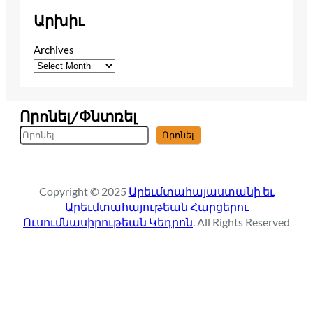
Արխիւ
Archives
Որոնել/Փնտռել
S
Որոնել
e
a
r
Copyright © 2025
Արեւմտահայաստանի եւ
c
Արեւմտահայութեան Հարցերու
h
Ուսումնասիրութեան Կեդրոն
. All Rights Reserved