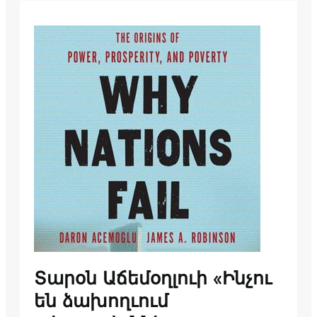
Տարօն Աճեմօղլուի «Ինչու
են ձախողւում