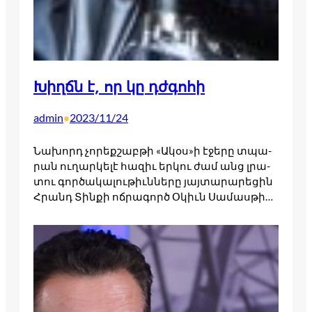
Խիղճն է, որ կը դժգոհի
admin
2023/11/24
•
Նախորդ չորեքշաբթի «Ակօս»ի էջերը տպա­
րան ու­ղարկե­լէ հա­զիւ եր­կու ժամ անց լրա­
տու գոր­ծա­կալու­թիւննե­րը յայ­տա­րարե­ցին
Հրանդ Տին­քի ոճ­րա­գործ Օկիւն Սա­մաս­թի…