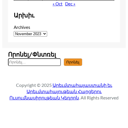
« Oct
Dec »
Արխիւ
Archives
Որոնել/Փնտռել
S
Որոնել
e
a
r
Copyright © 2025
Արեւմտահայաստանի եւ
c
Արեւմտահայութեան Հարցերու
h
Ուսումնասիրութեան Կեդրոն
. All Rights Reserved