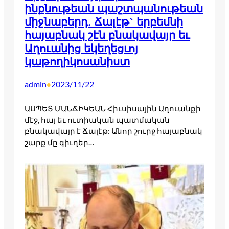
ինքնութեան պաշտպանութեան
միջնաբերդ. Ճալէթ` երբեմնի
հայաբնակ շէն բնակավայր եւ
Աղուանից եկեղեցւոյ
կաթողիկոսանիստ
admin
2023/11/22
•
ԱՍՊԵՏ ՄԱՆՃԻԿԵԱՆ Հիւսիսային Աղուանքի
մէջ, հայ եւ ուտիական պատմական
բնակավայր է Ճալէթ: Անոր շուրջ հայաբնակ
շարք մը գիւղեր…