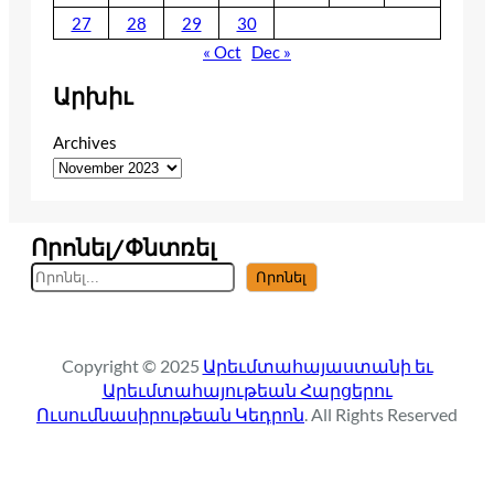
27
28
29
30
« Oct
Dec »
Արխիւ
Archives
Որոնել/Փնտռել
S
Որոնել
e
a
r
Copyright © 2025
Արեւմտահայաստանի եւ
c
Արեւմտահայութեան Հարցերու
h
Ուսումնասիրութեան Կեդրոն
. All Rights Reserved