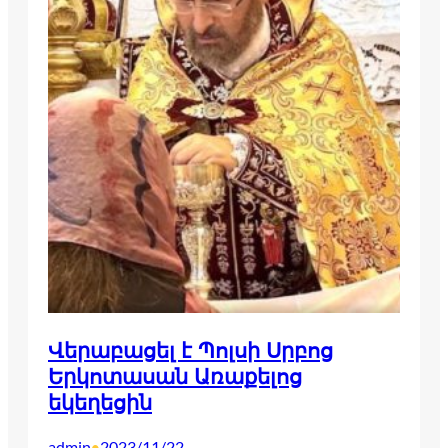
Վերաբացել է Պոլսի Սրբոց
Երկոտասան Առաքելոց
եկեղեցին
admin
2023/11/22
•