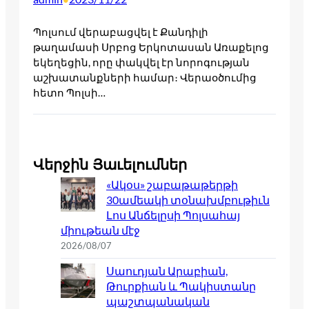
Պոլսում վերաբացվել է Քանդիլի
թաղամասի Սրբոց Երկոտասան Առաքելոց
եկեղեցին, որը փակվել էր նորոգության
աշխատանքների համար։ Վերաօծումից
հետո Պոլսի…
Վերջին Յաւելումներ
«Ակօս» շաբաթաթերթի
30ամեակի տօնախմբութիւն
Լոս Անճելըսի Պոլսահայ
միութեան մէջ
2026/08/07
Սաուդյան Արաբիան,
Թուրքիան և Պակիստանը
պաշտպանական