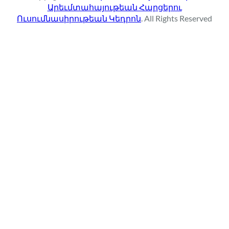
Արեւմտահայութեան Հարցերու
h
Ուսումնասիրութեան Կեդրոն
. All Rights Reserved