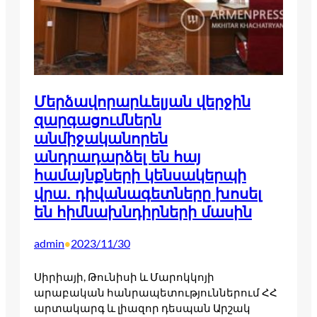
Մերձավորարևելյան վերջին
զարգացումներն
անմիջականորեն
անդրադարձել են հայ
համայնքների կենսակերպի
վրա. դիվանագետները խոսել
են հիմնախնդիրների մասին
admin
2023/11/30
•
Սիրիայի, Թունիսի և Մարոկկոյի
արաբական հանրապետություններում ՀՀ
արտակարգ և լիազոր դեսպան Արշակ