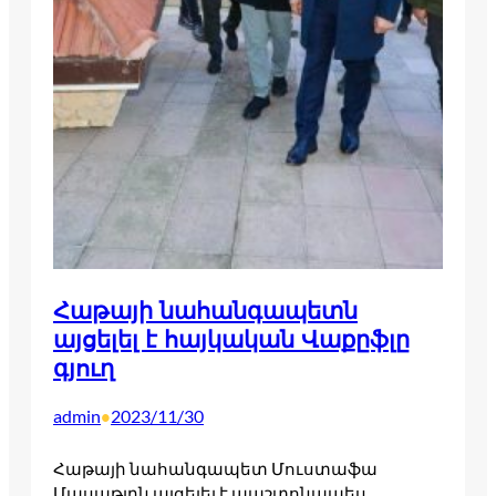
Հաթայի նահանգապետն
այցելել է հայկական Վաքըֆլը
գյուղ
admin
2023/11/30
•
Հաթայի նահանգապետ Մուստաֆա
Մասաթլըն այցելել է պաշտոնապես