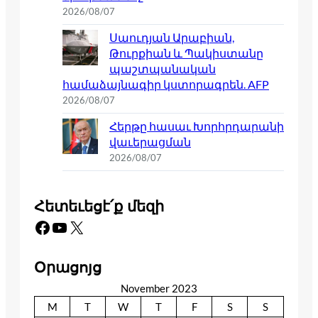
2026/08/07
Սաուդյան Արաբիան,
Թուրքիան և Պակիստանը
պաշտպանական
համաձայնագիր կստորագրեն. AFP
2026/08/07
Հերթը հասաւ Խորհրդարանի
վաւերացման
2026/08/07
Հետեւեցէ՛ք մեզի
Facebook
YouTube
X
Օրացոյց
November 2023
M
T
W
T
F
S
S