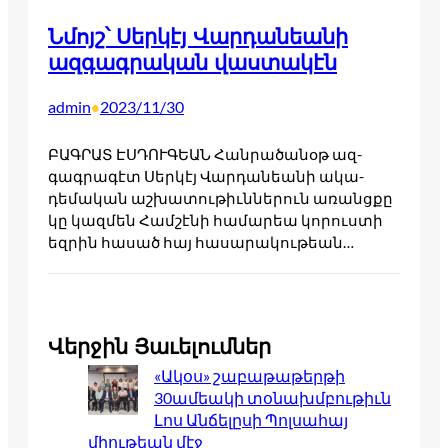
Նմոյշ՝ Սերկէյ Վարդանեանի
ազգագրական վաստակէն
admin
2023/11/30
•
ԲԱԳՐԱՏ ԷՍԴՈՒԳԵԱՆ Հանրածա­նօթ ազ­
գագրա­գէտ Սեր­կէյ Վար­­դա­­­նեանի ակա­­
դեմա­­կան աշ­­խա­­­տու­­թիւննե­­րուն առանցքը
կը կազ­­մեն Համ­­շէ­­­նի հա­­մարեա կո­­րուստի
եզ­­րին հա­­սած հայ հա­­սարա­­կու­­թեան…
Վերջին Յաւելումներ
«Ակօս» շաբաթաթերթի
30ամեակի տօնախմբութիւն
Լոս Անճելըսի Պոլսահայ
միութեան մէջ