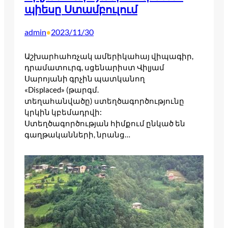
պիեսը Ստամբուլում
admin
2023/11/30
•
Աշխարհահռչակ ամերիկահայ վիպագիր,
դրամատուրգ, սցենարիստ Վիլյամ
Սարոյանի գրչին պատկանող
«Displaced» (թարգմ.
տեղահանվածը) ստեղծագործությունը
կրկին կբեմադրվի:
Ստեղծագործության հիմքում ընկած են
գաղթականների, նրանց…