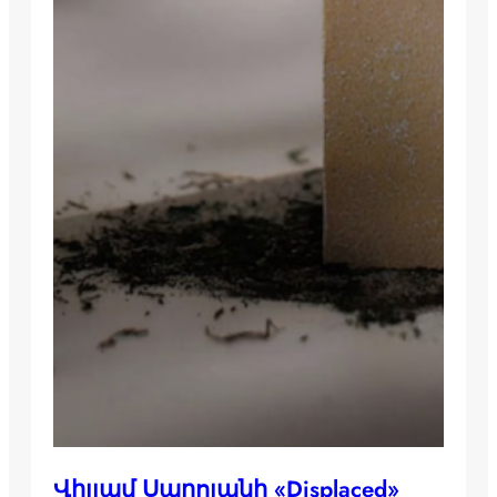
Վիլյամ Սարոյանի «Displaced»