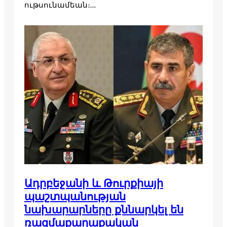
ութսու­նա­մեան։…
Ադրբեջանի և Թուրքիայի
պաշտպանության
նախարարները քննարկել են
ռազմաքաղաքական