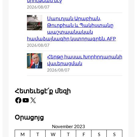
միութեան մէջ
2026/08/07
Սաուդյան Արաբիան,
Թուրքիան և Պակիստանը
պաշտպանական
համաձայնագիր կստորագրեն. AFP
2026/08/07
Հերթը հասաւ Խորհրդարանի
վաւերացման
2026/08/07
Հետեւեցէ՛ք մեզի
Facebook
YouTube
X
Օրացոյց
November 2023
M
T
W
T
F
S
S