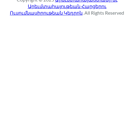
c
Արեւմտահայութեան Հարցերու
h
Ուսումնասիրութեան Կեդրոն
. All Rights Reserved