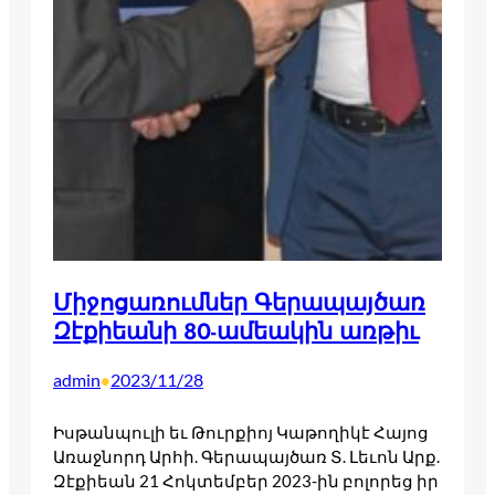
Միջոցառումներ Գերապայծառ
Զէքիեանի 80-ամեակին առթիւ
admin
2023/11/28
•
Իսթանպու­լի եւ Թուրքիոյ Կա­թողի­կէ Հա­յոց
Առաջ­նորդ Ար­հի. Գե­րապայ­ծառ Տ. Լե­ւոն Արք.
Զէ­քիեան 21 Հոկ­տեմբեր 2023-ին բո­լորեց իր