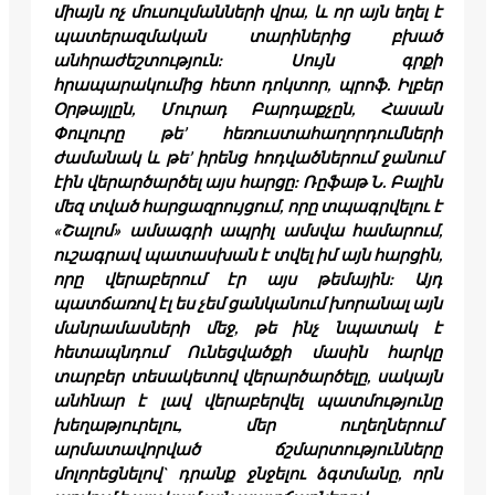
միայն ոչ մուսուլմանների վրա, և որ այն եղել է
պատերազմական տարիներից բխած
անհրաժեշտություն: Սույն գրքի
հրապարակումից հետո դոկտոր, պրոֆ. Իլբեր
Օրթայլըն, Մուրադ Բարդաքչըն, Հասան
Փուլուրը թե’ հեռուստահաղորդումների
ժամանակ և թե’ իրենց հոդվածներում ջանում
էին վերարծարծել այս հարցը: Ռըֆաթ Ն. Բալին
մեզ տված հարցազրույցում, որը տպագրվելու է
«Շալոմ» ամսագրի ապրիլ ամսվա համարում,
ուշագրավ պատասխան է տվել իմ այն հարցին,
որը վերաբերում էր այս թեմային: Այդ
պատճառով էլ ես չեմ ցանկանում խորանալ այն
մանրամասների մեջ, թե ինչ նպատակ է
հետապնդում Ունեցվածքի մասին հարկը
տարբեր տեսակետով վերարծարծելը, սակայն
անհնար է լավ վերաբերվել պատմությունը
խեղաթյուրելու, մեր ուղեղներում
արմատավորված ճշմարտությունները
մոլորեցնելով` դրանք ջնջելու ձգտմանը, որն