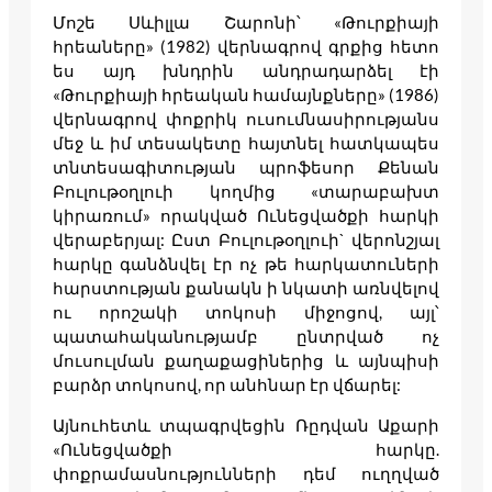
Մոշե Սևիլլա Շարոնի՝ «Թուրքիայի
հրեաները» (1982) վերնագրով գրքից հետո
ես այդ խնդրին անդրադարձել էի
«Թուրքիայի հրեական համայնքները» (1986)
վերնագրով փոքրիկ ուսումնասիրությանս
մեջ և իմ տեսակետը հայտնել հատկապես
տնտեսագիտության պրոֆեսոր Քենան
Բուլութօղլուի կողմից «տարաբախտ
կիրառում» որակված Ունեցվածքի հարկի
վերաբերյալ: Ըստ Բուլութօղլուի` վերոնշյալ
հարկը գանձնվել էր ոչ թե հարկատուների
հարստության քանակն ի նկատի առնվելով
ու որոշակի տոկոսի միջոցով, այլ՝
պատահականությամբ ընտրված ոչ
մուսուլման քաղաքացիներից և այնպիսի
բարձր տոկոսով, որ անհնար էր վճարել:
Այնուհետև տպագրվեցին Ռըդվան Աքարի
«Ունեցվածքի հարկը.
փոքրամասնությունների դեմ ուղղված