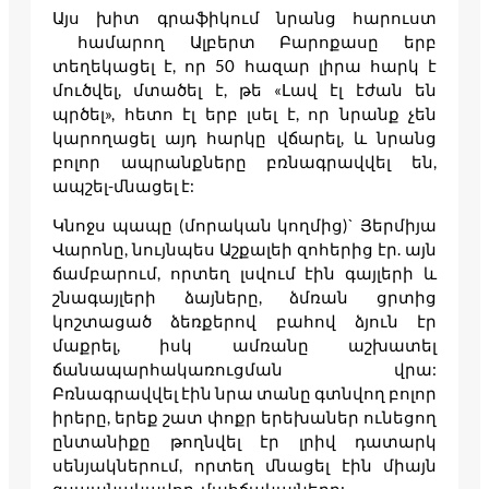
Այս խիտ գրաֆիկում նրանց հարուստ
համարող Ալբերտ Բարոքասը երբ
տեղեկացել է, որ 50 հազար լիրա հարկ է
մուծվել, մտածել է, թե «Լավ էլ էժան են
պրծել», հետո էլ երբ լսել է, որ նրանք չեն
կարողացել այդ հարկը վճարել, և նրանց
բոլոր ապրանքները բռնագրավվել են,
ապշել-մնացել է:
Կնոջս պապը (մորական կողմից)` Յերմիյա
Վարոնը, նույնպես Աշքալեի զոհերից էր. այն
ճամբարում, որտեղ լսվում էին գայլերի և
շնագայլերի ձայները, ձմռան ցրտից
կոշտացած ձեռքերով բահով ձյուն էր
մաքրել, իսկ ամռանը աշխատել
ճանապարհակառուցման վրա:
Բռնագրավվել էին նրա տանը գտնվող բոլոր
իրերը, երեք շատ փոքր երեխաներ ունեցող
ընտանիքը թողնվել էր լրիվ դատարկ
սենյակներում, որտեղ մնացել էին միայն