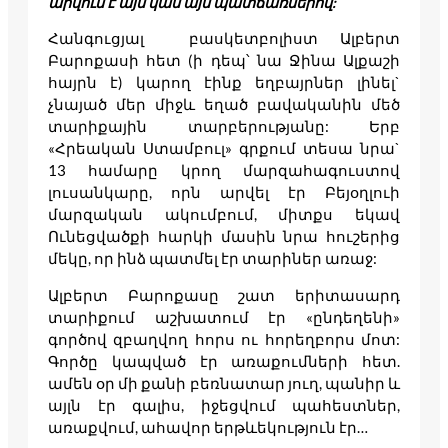
արվում է այս կամ այն պատճառներով:
Հանգուցյալ բասկետբոլիստ Ալբերտ
Բարոքասի հետ (ի դեպ՝ նա Ջինա Ալքաշի
հայրն է) կարող էինք եղբայրներ լինել`
չնայած մեր միջև եղած բավականին մեծ
տարիքային տարբերությանը: Երբ
«Հրեական Ստամբուլ» գրքում տեսա նրա`
13 համարը կրող մարզահագուստով
լուսանկարը, որն արվել էր Բեյօղլուի
մարզական ակումբում, միտքս եկավ
Ունեցվածքի հարկի մասին նրա հուշերից
մեկը, որ ինձ պատմել էր տարիներ առաջ:
Ալբերտ Բարոքասը շատ երիտասարդ
տարիքում աշխատում էր «ընդեղենի»
գործով զբաղվող հորս ու հորեղբորս մոտ:
Գործը կապված էր առաքումների հետ.
ամեն օր մի քանի բեռնատար յուղ, պանիր և
այլն էր գալիս, իջեցվում պահեստներ,
առաքվում, ահավոր երթևեկություն էր…