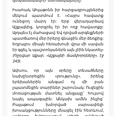
զսպանակավոր մահճակալները:
Իսահակ Ահլաթոնն իր հարցազրույցներից
մեկում պատմում է. «Հայրս հավատք
ունեցող մարդ էր: Երբ վերադարձավ
Աշքալեից, կորցրել էր իր ողջ հավատքը:
Այդպես էլ մահացավ: Եվ դրված արգելքների
պատճառով մեր իրերը գնացին մեր ձեռքից:
Եղբայրս միայն հեռախոսի վրա մի սավան
էր գցել, և պաշտոնյաներն այն չէին նկատել»
(Ռըդվար Աքար, «Աշքալեի ճամփորդները», էջ
243):
Ափսոս, որ այն օրերը տեսածները
նախընտրեցին «լռությունը», իրենց
երեխաներին անգամ ոչ մի բան
չպատմեցին տարիներ շարունակ: Ուզեցին
մոռացության մատնել անցյալը՝ հույսով
նայել ապագային: Անկախ ամեն ինչից՝
Բալաթում խմորված սարսափելի
խոսակցությունները մնացել էին հետևում,
ամբողջ Եվրոպայում տեղի ունեցած