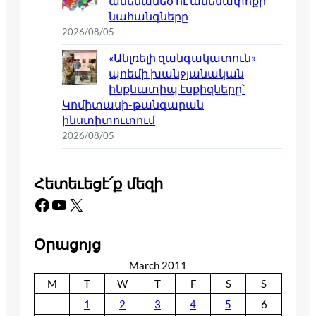
ամենամեծ ու ամենափոքր
նահանգները
2026/08/05
«Անլռելի զանգակատուն»
պոեմի խանջյանական
ինքնատիպ էսքիզները՝
Կոմիտասի-թանգարան
ինստիտուտում
2026/08/05
Հետեւեցէ՛ք մեզի
Facebook
YouTube
X
Օրացոյց
March 2011
M
T
W
T
F
S
S
1
2
3
4
5
6