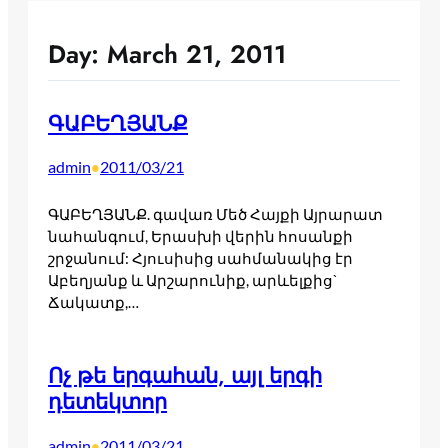
Day:
March 21, 2011
ԳԱԲԵՂՅԱՆՔ
admin
2011/03/21
•
ԳԱԲԵՂՅԱՆՔ. գավառ Մեծ Հայքի Այրարատ
նահանգում, Երասխի վերին հոսանքի
շրջանում: Հյուսիսից սահմանակից էր
Աբեղյանք և Արշարունիք, արևելքից`
Ճակատք,…
Ոչ թե երգահան, այլ երգի
դետեկտոր
admin
2011/03/21
•