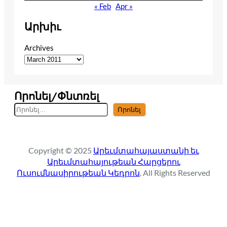
« Feb
Apr »
Արխիւ
Archives
Որոնել/Փնտռել
S
Որոնել
e
a
r
Copyright © 2025
Արեւմտահայաստանի եւ
c
Արեւմտահայութեան Հարցերու
h
Ուսումնասիրութեան Կեդրոն
. All Rights Reserved