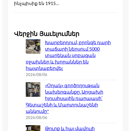
ինչպիսիք են 1915…
Վերջին Յաւելումներ
Խարբերդում, բրոնզե դարի
տաճարի ներսում 5000
տարեկան սրբազան
օջախներ և խորաններ են
հայտնաբերվել
2026/08/06
«Օղակ» գործողության
նախերգանքը. Արցախի
հյուսիսային դարպասի՝
Գետաշենի և Մարտունաշենի
անկումը*
2026/08/06
Թուրք և հայ մամուլի