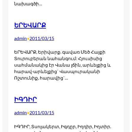
նախագծի…
ԵՐԵՎԱՐՔ
admin
2011/03/15
•
ԵՐԵՎԱՐՔ, Երիվարք. գավառ Մեծ Հայքի
Տուրուբերան նահանգում: Հյուսիսից
սահմանակից էր Վանա լճին, արևելքից և
հարավ-արևելքից` Վասպուրականի
Ռշտունիք, հարավից`…
ԻԳԴԻՐ
admin
2011/03/15
•
ԻԳԴԻՐ, Տսոլակերտ, Իգդըր, Իղդիր, Իղտիր.