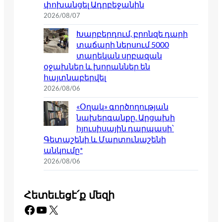
փոխանցել Ադրբեջանին
2026/08/07
Խարբերդում, բրոնզե դարի
տաճարի ներսում 5000
տարեկան սրբազան
օջախներ և խորաններ են
հայտնաբերվել
2026/08/06
«Օղակ» գործողության
նախերգանքը. Արցախի
հյուսիսային դարպասի՝
Գետաշենի և Մարտունաշենի
անկումը*
2026/08/06
Հետեւեցէ՛ք մեզի
Facebook
YouTube
X