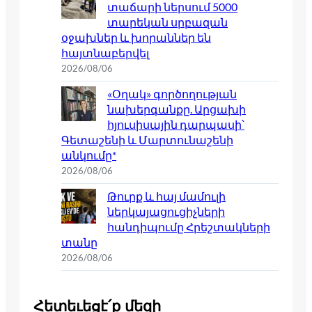
տաճարի ներսում 5000
տարեկան սրբազան
օջախներ և խորաններ են
հայտնաբերվել
2026/08/06
«Օղակ» գործողության
նախերգանքը. Արցախի
հյուսիսային դարպասի՝
Գետաշենի և Մարտունաշենի
անկումը*
2026/08/06
Թուրք և հայ մամուլի
ներկայացուցիչների
հանդիպումը Հրեշտակների
տանը
2026/08/06
Հետեւեցէ՛ք մեզի