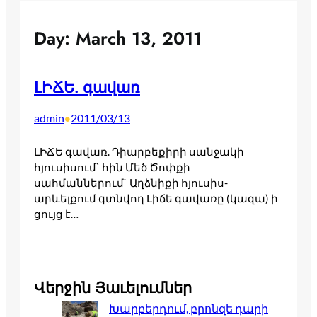
Day:
March 13, 2011
ԼԻՃԵ. գավառ
admin
2011/03/13
•
ԼԻՃԵ գավառ. Դիարբեքիրի սանջակի
հյուսիսում` հին Մեծ Ծոփքի
սահմաններում` Աղձնիքի հյուսիս-
արևելքում գտնվող Լիճե գավառը (կազա) ի
ցույց է…
Վերջին Յաւելումներ
Խարբերդում, բրոնզե դարի