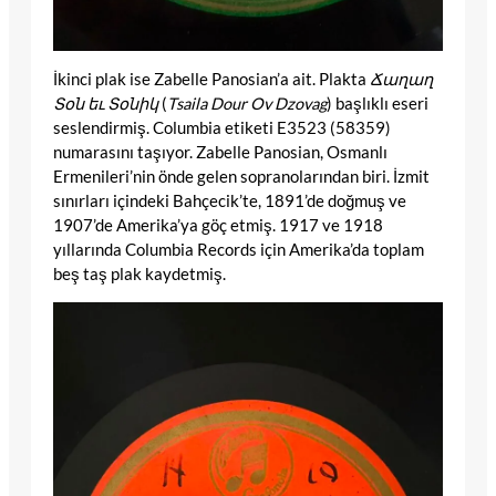
İkinci plak ise Zabelle Panosian’a ait. Plakta
Ճաղաղ
Տօն եւ Տօնիկ
(
Tsaila Dour Ov Dzovag
) başlıklı eseri
seslendirmiş. Columbia etiketi E3523 (58359)
numarasını taşıyor. Zabelle Panosian, Osmanlı
Ermenileri’nin önde gelen sopranolarından biri. İzmit
sınırları içindeki Bahçecik’te, 1891’de doğmuş ve
1907’de Amerika’ya göç etmiş. 1917 ve 1918
yıllarında Columbia Records için Amerika’da toplam
beş taş plak kaydetmiş.