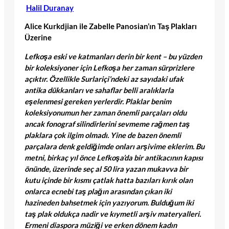
Halil Duranay
Alice Kurkdjian ile Zabelle Panosian’ın Taş Plakları
Üzerine
Lefkoşa eski ve katmanları derin bir kent – bu yüzden
bir koleksiyoner için Lefkoşa her zaman sürprizlere
açıktır. Özellikle Surlariçi’ndeki az sayıdaki ufak
antika dükkanları ve sahaflar belli aralıklarla
eşelenmesi gereken yerlerdir. Plaklar benim
koleksiyonumun her zaman önemli parçaları oldu
ancak fonograf silindirlerini sevmeme rağmen taş
plaklara çok ilgim olmadı. Yine de bazen önemli
parçalara denk geldiğimde onları arşivime eklerim. Bu
metni, birkaç yıl önce Lefkoşa’da bir antikacının kapısı
önünde, üzerinde seç al 50 lira yazan mukavva bir
kutu içinde bir kısmı çatlak hatta bazıları kırık olan
onlarca ecnebi taş plağın arasından çıkan iki
hazineden bahsetmek için yazıyorum. Bulduğum iki
taş plak oldukça nadir ve kıymetli arşiv materyalleri.
Ermeni diaspora müziği ve erken dönem kadın