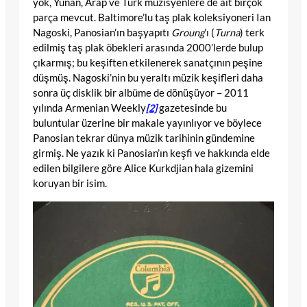
yok, Yunan, Arap ve Türk müzisyenlere de ait birçok
parça mevcut. Baltimore’lu taş plak koleksiyoneri Ian
Nagoski, Panosian’ın başyapıtı
Groung
’ı (
Turna
) terk
edilmiş taş plak öbekleri arasında 2000’lerde bulup
çıkarmış; bu keşiften etkilenerek sanatçının peşine
düşmüş. Nagoski’nin bu yeraltı müzik keşifleri daha
sonra üç disklik bir albüme de dönüşüyor – 2011
yılında Armenian Weekly
[2]
gazetesinde bu
buluntular üzerine bir makale yayınlıyor ve böylece
Panosian tekrar dünya müzik tarihinin gündemine
girmiş. Ne yazık ki Panosian’ın keşfi ve hakkında elde
edilen bilgilere göre Alice Kurkdjian hala gizemini
koruyan bir isim.