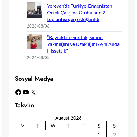
Yerevan’da Türkiye-Ermenistan
Ortak Çalışma Grubu’nun 2.
toplantısı gerçekleştirildi
2026/08/06
“Bayrakları Gördük, Sınırın
Yakınlığını ve Uzaklığını Aynı Anda
Hissettik”
2026/08/05
Sosyal Medya
Facebook
YouTube
X
Takvim
August 2026
M
T
W
T
F
S
S
1
2