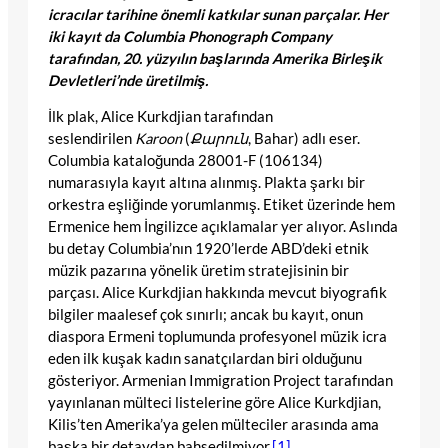
icracılar tarihine önemli katkılar sunan parçalar. Her
iki kayıt da Columbia Phonograph Company
tarafından, 20. yüzyılın başlarında Amerika Birleşik
Devletleri’nde üretilmiş.
İlk plak, Alice Kurkdjian tarafından
seslendirilen
Karoon
(
Քարուն
, Bahar) adlı eser.
Columbia kataloğunda 28001-F (106134)
numarasıyla kayıt altına alınmış. Plakta şarkı bir
orkestra eşliğinde yorumlanmış. Etiket üzerinde hem
Ermenice hem İngilizce açıklamalar yer alıyor. Aslında
bu detay Columbia’nın 1920’lerde ABD’deki etnik
müzik pazarına yönelik üretim stratejisinin bir
parçası. Alice Kurkdjian hakkında mevcut biyografik
bilgiler maalesef çok sınırlı; ancak bu kayıt, onun
diaspora Ermeni toplumunda profesyonel müzik icra
eden ilk kuşak kadın sanatçılardan biri olduğunu
gösteriyor. Armenian Immigration Project tarafından
yayınlanan mülteci listelerine göre Alice Kurkdjian,
Kilis’ten Amerika’ya gelen mülteciler arasında ama
başka bir detaydan bahsedilmiyor.
[1]