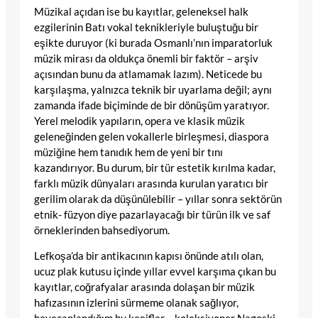
Müzikal açıdan ise bu kayıtlar, geleneksel halk
ezgilerinin Batı vokal teknikleriyle buluştuğu bir
eşikte duruyor (ki burada Osmanlı’nın imparatorluk
müzik mirası da oldukça önemli bir faktör – arşiv
açısından bunu da atlamamak lazım). Neticede bu
karşılaşma, yalnızca teknik bir uyarlama değil; aynı
zamanda ifade biçiminde de bir dönüşüm yaratıyor.
Yerel melodik yapıların, opera ve klasik müzik
geleneğinden gelen vokallerle birleşmesi, diaspora
müziğine hem tanıdık hem de yeni bir tını
kazandırıyor. Bu durum, bir tür estetik kırılma kadar,
farklı müzik dünyaları arasında kurulan yaratıcı bir
gerilim olarak da düşünülebilir – yıllar sonra sektörün
etnik- füzyon diye pazarlayacağı bir türün ilk ve saf
örneklerinden bahsediyorum.
Lefkoşa’da bir antikacının kapısı önünde atılı olan,
ucuz plak kutusu içinde yıllar evvel karşıma çıkan bu
kayıtlar, coğrafyalar arasında dolaşan bir müzik
hafızasının izlerini sürmeme olanak sağlıyor,