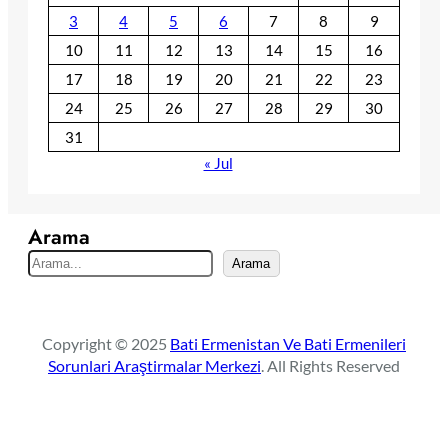
3
4
5
6
7
8
9
10
11
12
13
14
15
16
17
18
19
20
21
22
23
24
25
26
27
28
29
30
31
« Jul
Arama
S
Arama
e
a
r
Copyright © 2025
Bati Ermenistan Ve Bati Ermenileri
c
Sorunlari Araştirmalar Merkezi
. All Rights Reserved
h