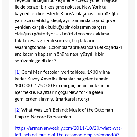
heyecanlandığım bu keşifler – koleksiyoner Nagoski
ile de benzer bir kesişme noktası. New York’ta
kaydedilen bu seslerin Kıbrıs’a ulaşması, bu müziğin
yalnızca üretildiği değil, aynı zamanda taşındığı ve
yeniden karşılık bulduğu bir dolaşımın parçası
olduğunu gösteriyor – ki müzikten sonra aklıma
takılan esas gizemli soru şu; bu plakların
Washington’daki Colombia fabrikasından Lefkoşa’daki
antikacının kapısının önüne nasıl yüzyıllık bir
serüvenle geldikleri?
[1]
Gemi Manifestoları veri tablosu, 1930 yılına
kadar Kuzey Amerika limanlarına gelen tahmini
100.000–125.000 Ermeni göçmenin bir kısmını
içermekte. Kayıtların çoğu New York’a gelen
gemilerden alınmış. (markarslan.org)
[2]
What Was Left Behind: Music of the Ottoman
Empire. Nanore Barsoumian.
https://armenianweekly.com/2011/10/20/what-was-
left-behind-music-of-the-ottoman-empire/embed/#?