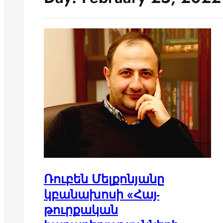
Ռուբեն Մելքոնյանը
կբանախոսի «Հայ-
թուրքական