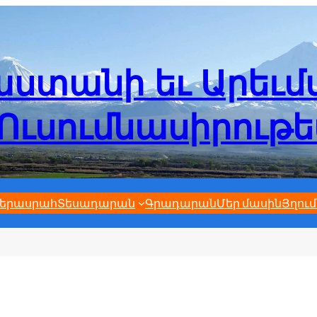
ստանի եւ Արեւ
Ուսումնասիրութ
երասրահ
Տեսադարան
Գրադարան
Մեր մասին
Յղում