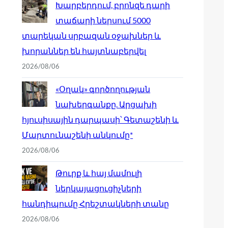
Խարբերդում, բրոնզե դարի
տաճարի ներսում 5000
տարեկան սրբազան օջախներ և
խորաններ են հայտնաբերվել
2026/08/06
«Օղակ» գործողության
նախերգանքը. Արցախի
հյուսիսային դարպասի՝ Գետաշենի և
Մարտունաշենի անկումը*
2026/08/06
Թուրք և հայ մամուլի
ներկայացուցիչների
հանդիպումը Հրեշտակների տանը
2026/08/06