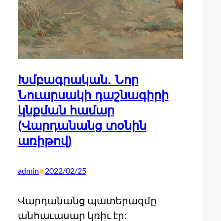
Խմբագրական. Նոր
Նուարսակի դաշնագիրի
կնքման համար
(Վարդանանց տօնին
առիթով)
•
admin
2022/02/25
Վարդանանց պատերազմը
անհաւասար կռիւ էր: