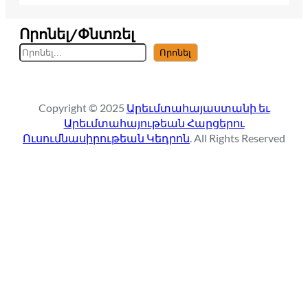
Որոնել/Փնտռել
S
Որոնել
e
a
r
Copyright © 2025
Արեւմտահայաստանի եւ
c
Արեւմտահայութեան Հարցերու
h
Ուսումնասիրութեան Կեդրոն
. All Rights Reserved