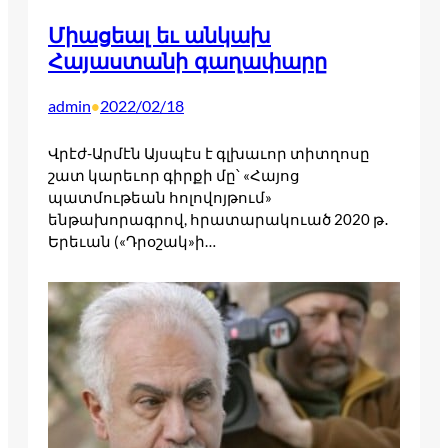
Միացեալ եւ անկախ
Հայաստանի գաղափարը
admin
2022/02/18
•
Վրէժ-Արմէն Այսպէս է գլխաւոր տիտղոսը
շատ կարեւոր գիրքի մը՝ «Հայոց
պատմութեան հոլովոյթում»
ենթախորագրով, հրատարակուած 2020 թ․
Երեւան («Դրօշակ»ի…