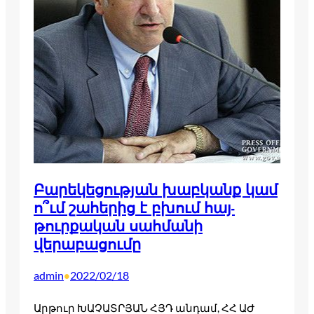
Բարեկեցության խաբկանք կամ
ո՞ւմ շահերից է բխում հայ-
թուրքական սահմանի
վերաբացումը
admin
2022/02/18
•
Արթուր ԽԱՉԱՏՐՅԱՆ ՀՅԴ անդամ, ՀՀ ԱԺ