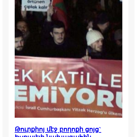
Թուրքիոյ մէջ բողոքի ցոյց`