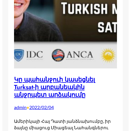
Կը պահանջուի կասեցնել
Turksat-ի արբանեակին
անջրպետ արձակումը
admin
2022/02/04
•
Ամերիկայի Հայ Դատի յանձնախումբը, իր
ձայնը միացուց Միացեալ Նահանգներու