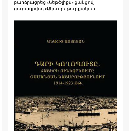
բարձրացրեց «Նեթֆլիքս» ցանցով
ցուցադրվող «Ակումբ» թուրքական…