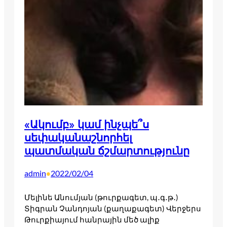
«Ակումբ» կամ ինչպե՞ս
սեփականաշնորհել
պատմական ճշմարտությունը
admin
2022/02/04
•
Մելինե Անումյան (թուրքագետ, պ․գ․թ․)
Տիգրան Չանդոյան (քաղաքագետ) Վերջերս
Թուրքիայում հանրային մեծ ալիք