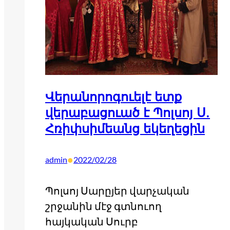
Վերանորոգուելէ ետք
վերաբացուած է Պոլսոյ Ս.
Հռիփսիմեանց եկեղեցին
•
admin
2022/02/28
Պոլսոյ Սարըյեր վարչական
շրջանին մէջ գտնուող
հայկական Սուրբ