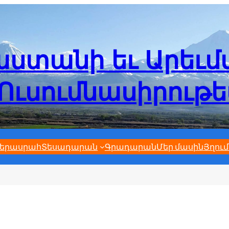
ստանի եւ Արեւ
Ուսումնասիրութ
երասրահ
Տեսադարան
Գրադարան
Մեր մասին
Յղում