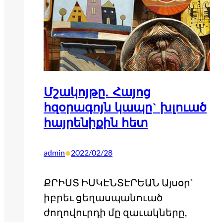
Մշակոյթը. Հայոց
հզօրագոյն կապը` խլուած
հայրենիքին հետ
•
admin
2022/02/28
ՔՐԻՍՏ ԻՍԿԷՆՏԷՐԵԱՆ Այսօր`
իբրեւ ցեղասպանուած
ժողովուրդի մը զաւակները,