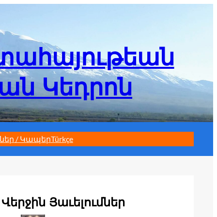
մտահայութեան
եան Կեդրոն
ներ / Կապեր
Türkçe
Վերջին Յաւելումներ