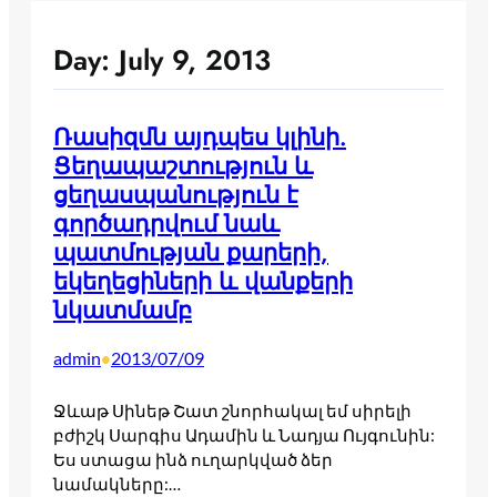
Day:
July 9, 2013
Ռասիզմն այդպես կլինի.
Ցեղապաշտություն և
ցեղասպանություն է
գործադրվում նաև
պատմության քարերի,
եկեղեցիների և վանքերի
նկատմամբ
admin
2013/07/09
•
Ջևաթ Սինեթ Շատ շնորհակալ եմ սիրելի
բժիշկ Սարգիս Ադամին և Նադյա Ույգունին:
Ես ստացա ինձ ուղարկված ձեր
նամակները:…