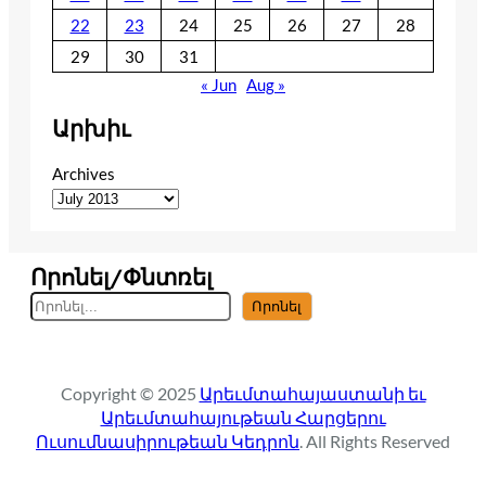
22
23
24
25
26
27
28
29
30
31
« Jun
Aug »
Արխիւ
Archives
Որոնել/Փնտռել
S
Որոնել
e
a
r
Copyright © 2025
Արեւմտահայաստանի եւ
c
Արեւմտահայութեան Հարցերու
h
Ուսումնասիրութեան Կեդրոն
. All Rights Reserved