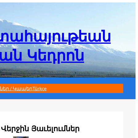
մտահայութեան
եան Կեդրոն
ներ / Կապեր
Türkçe
Վերջին Յաւելումներ