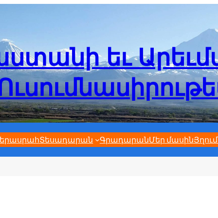
ստանի եւ Արեւ
Ուսումնասիրութ
երասրահ
Տեսադարան
Գրադարան
Մեր մասին
Յղում