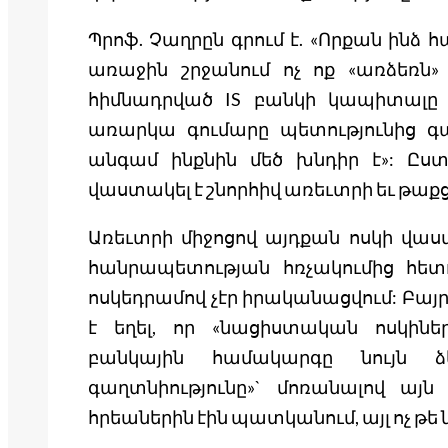
Պրոֆ. Չաղրըն գրում է. «Որքան ինձ
առաջին շրջանում ոչ ոք «առձեռն» ա
հիմնադրված IS բանկի կապիտալը 2
առարկա գումարը պետությունից գ
անգամ ինքնին մեծ խնդիր է»: Ըստ
վաստակել է շնորհիվ առեւտրի եւ թաքց
Առեւտրի միջոցով այդքան ոսկի վաստ
հանրապետության հռչակումից հետո
ոսկեդրամով չէր իրականացվում: Բ
է եղել, որ «նացիստական ոսկին
բանկային համակարգը նույն 
գաղտնիությունը»` մոռանալով այ
հրեաներին էին պատկանում, այլ ոչ թե