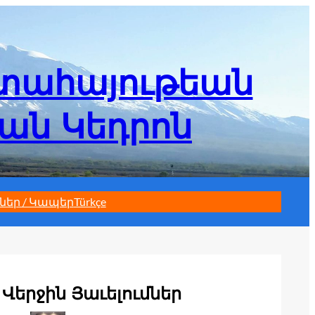
մտահայութեան
եան Կեդրոն
ներ / Կապեր
Türkçe
Վերջին Յաւելումներ