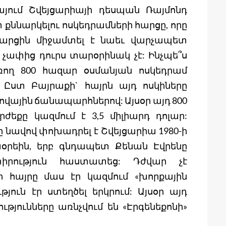
յում Շվեյցարիայի դեսպան Ռայմոնդ
ետ քննարկելու ոսկեդրամների հարցը, որը
արցին միջամտել է նաեւ վարչապետ
 չափից դուրս տարօրինակ չէ: Ինչպե՞ս
ռող 800 հազար օսմանյան ոսկեդրամ
 Ըստ Բայրաքի` հայրն այդ ոսկիները
ծովային ճանապարհներով: Այսօր այդ 800
եքը կազմում է 3,5 միլիարդ դոլար:
րը նավով փոխադրել է Շվեյցարիա 1980-ի
օրեին, երբ գնդապետ Քենան Էվրենը
տիրություն հաստատեց: Դժվար չէ
ի հայրը մաս էր կազմում «խորքային
ուն էր ստեղծել երկրում: Այսօր այդ
թյունները առնչվում են «Էրգենեքոնի»