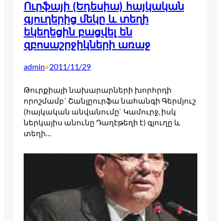
Ուրֆայի (Եդեսիա) հայկական
գյուղերից մեկը և տեղի
եկեղեցին բացվել են
զբոսաշրջիկների առաջ
admin
2011/11/29
•
Թուրքիայի նախարարների խորհրդի
որոշմամբ` Շանլըուրֆա նահանգի Գերմյուշ
(հայկական անվանումը` Կամուրջ, իսկ
ներկայիս անունը Դաղէթեղի է) գյուղը և
տեղի…