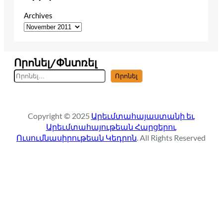
Archives
Որոնել/Փնտռել
S
Որոնել
e
a
r
Copyright © 2025
Արեւմտահայաստանի եւ
c
Արեւմտահայութեան Հարցերու
h
Ուսումնասիրութեան Կեդրոն
. All Rights Reserved