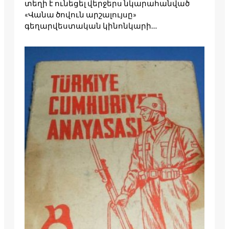
տեղի է ունեցել վերջերս նկարահանված
«Վանա ծովուն արշալույսը»
գեղարվեստական կինոնկարի…