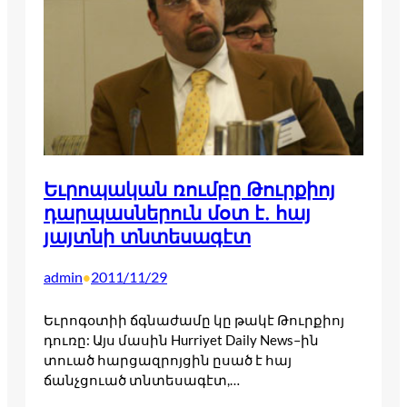
Եւրոպական ռումբը Թուրքիոյ
դարպասներուն մօտ է. հայ
յայտնի տնտեսագէտ
admin
2011/11/29
•
Եւրոգօտիի ճգնաժամը կը թակէ Թուրքիոյ
դուռը: Այս մասին Hurriyet Daily News–ին
տուած հարցազրոյցին ըսած է հայ
ճանչցուած տնտեսագէտ,…