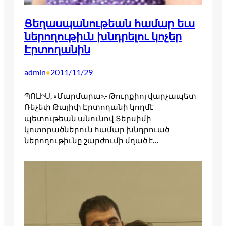
Ցեղասպանութեան համար եւս
ներողութիւն խնդրելու կոչեր
Էրտողանին
admin
2011/11/29
•
ՊՈԼԻՍ, «Մարմարա».- Թուրքիոյ վարչապետ
Ռեչեփ Թայիփ Էրտողանի կողմէ
պետութեան անունով Տերսիմի
կոտորածներուն համար խնդրուած
ներողութիւնը շարժումի մղած է…