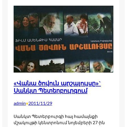
«Վանա ծովուն արշալույսը»`
Սանկտ Պետերբուրգում
admin
2011/11/29
•
Սանկտ Պետերբուրգի հայ համայնքի
մշակույթի կենտրոնում նոյեմբերի 27-ին