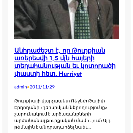
Անհրաժեշտ է, որ Թուրքիան
առերեսվի 1,5 մլն հայերի
տեղահանության եւ կոտորածի
փաստի հետ. Hurriyet
admin
2011/11/29
•
Թուրքիայի վարչապետ Ռեջեփ Թայիփ
Էրդողանի «դերսիմյան ներողությունը»
շարունակում է արձագանքների
արժանանալ թուրքական մամուլում։ Այդ
թեմային է անդրադարձել նաեւ…