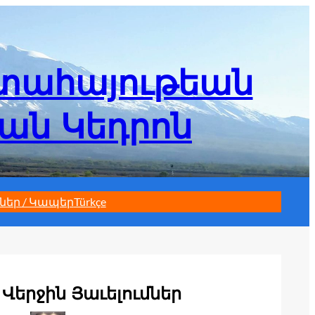
մտահայութեան
եան Կեդրոն
ներ / Կապեր
Türkçe
Վերջին Յաւելումներ