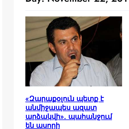
«Զարաքօլուն պետք է
անմիջապես ազատ
արձակվի». պահանջում
են ասորի