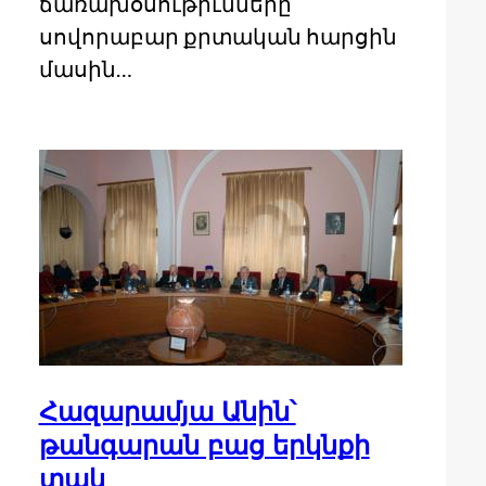
ճառախօսութիւնները
սովորաբար քրտական հարցին
մասին…
Հազարամյա Անին՝
թանգարան բաց երկնքի
տակ