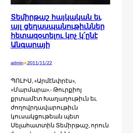
Տեմիրթաշ հայկական եւ
այլ ցեղասպանութիւններ
հետազօտելու կոչ կ՛ընէ
Անգարայի
•
admin
2011/11/22
ՊՈԼԻՍ, «Արմէնփրէս»,
«Մարմարա».- Թուրքիոյ
քրտամէտ Խաղաղութիւն եւ
ժողովրդավարութիւն
կուսակցութեան պետ
Սելահատտին Տեմիրթաշ, որուն