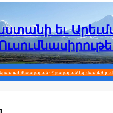
ստանի եւ Արեւ
Ուսումնասիրութ
երասրահ
Տեսադարան
Գրադարան
Մեր մասին
Յղում
1