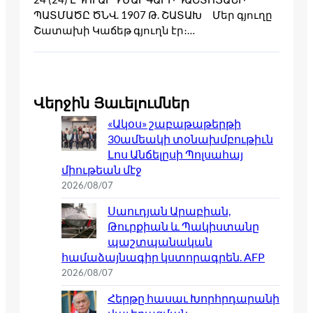
ՊԱՏՄԱԾԸ ԾՆՎ. 1907 Թ. ՇԱՏԱԽ Մեր գյուղը
Շատախի Կաճեթ գյուղն էր։…
Վերջին Յաւելումներ
«Ակօս» շաբաթաթերթի
30ամեակի տօնախմբութիւն
Լոս Անճելըսի Պոլսահայ
միութեան մէջ
2026/08/07
Սաուդյան Արաբիան,
Թուրքիան և Պակիստանը
պաշտպանական
համաձայնագիր կստորագրեն. AFP
2026/08/07
Հերթը հասաւ Խորհրդարանի