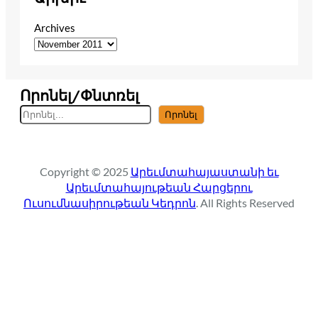
Archives
Որոնել/Փնտռել
S
Որոնել
e
a
r
Copyright © 2025
Արեւմտահայաստանի եւ
c
Արեւմտահայութեան Հարցերու
h
Ուսումնասիրութեան Կեդրոն
. All Rights Reserved