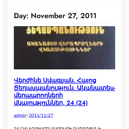
Day:
November 27, 2011
Վերժինե Սվազլյան. Հայոց
Ցեղասպանություն. Ականատես-
վերապրողների
վկայություններ, 24 (24)
admin
2011/11/27
•
24 (24) ԷԴՈՒԱՐԴ ՄԱՐԳԱՐԻ ԴԱՇՏՈՅԱՆԻ