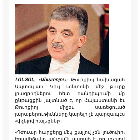
ԼՈՆՏՈՆ
, «
Անատոլու
».-
Թուրքիոյ նախագահ
Ապտուլլահ Կիւլ Լոնտոնի մէջ թուրք
լրագրողներու հետ հանդիպումի մը
ընթացքին յայտնած է, որ Հայաստանի եւ
Թուրքիոյ միջեւ սառեցուած
յարաբերութիւնները կարելի չէ պարզապէս
«փչելով հալեցնել»։
«Դժուար հարցերը մէկ քայլով չեն լուծուիր։
Իրավիճակը այնքա՛ն սառած է, որ փչելով