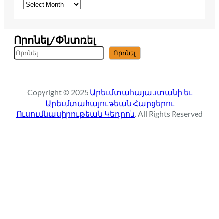
Որոնել/Փնտռել
S
Որոնել
e
a
r
Copyright © 2025
Արեւմտահայաստանի եւ
c
Արեւմտահայութեան Հարցերու
h
Ուսումնասիրութեան Կեդրոն
. All Rights Reserved