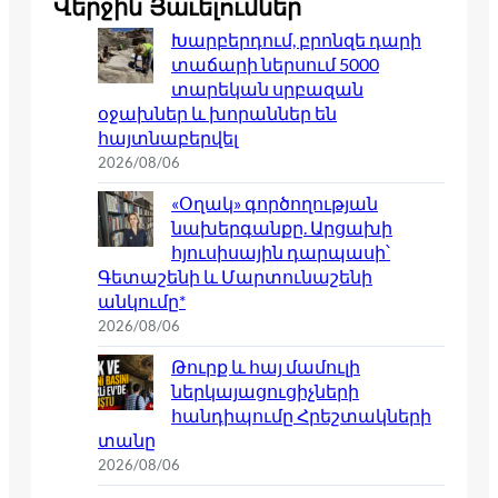
Վերջին Յաւելումներ
Խարբերդում, բրոնզե դարի
տաճարի ներսում 5000
տարեկան սրբազան
օջախներ և խորաններ են
հայտնաբերվել
2026/08/06
«Օղակ» գործողության
նախերգանքը. Արցախի
հյուսիսային դարպասի՝
Գետաշենի և Մարտունաշենի
անկումը*
2026/08/06
Թուրք և հայ մամուլի
ներկայացուցիչների
հանդիպումը Հրեշտակների
տանը
2026/08/06