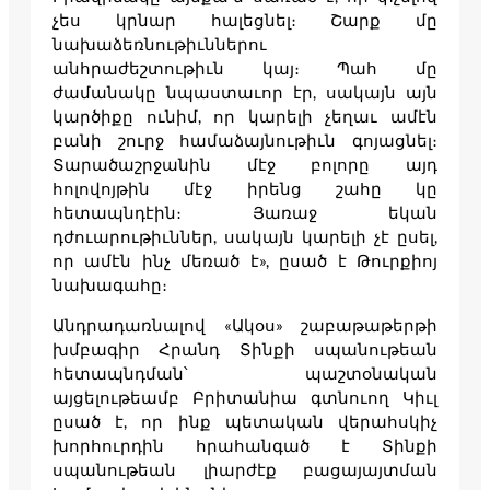
չես կրնար հալեցնել։ Շարք մը
նախաձեռնութիւններու
անհրաժեշտութիւն կայ։ Պահ մը
ժամանակը նպաստաւոր էր, սակայն այն
կարծիքը ունիմ, որ կարելի չեղաւ ամէն
բանի շուրջ համաձայնութիւն գոյացնել։
Տարածաշրջանին մէջ բոլորը այդ
հոլովոյթին մէջ իրենց շահը կը
հետապնդէին։ Յառաջ եկան
դժուարութիւններ, սակայն կարելի չէ ըսել,
որ ամէն ինչ մեռած է», ըսած է Թուրքիոյ
նախագահը։
Անդրադառնալով «Ակօս» շաբաթաթերթի
խմբագիր Հրանդ Տինքի սպանութեան
հետապնդման՝ պաշտօնական
այցելութեամբ Բրիտանիա գտնուող Կիւլ
ըսած է, որ ինք պետական վերահսկիչ
խորհուրդին հրահանգած է Տինքի
սպանութեան լիարժէք բացայայտման