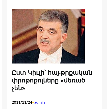
Ըստ Կիւլի՝ հայ-թրքական
փրոթոքոլները «մեռած
չեն»
2011/11/24
admin
•