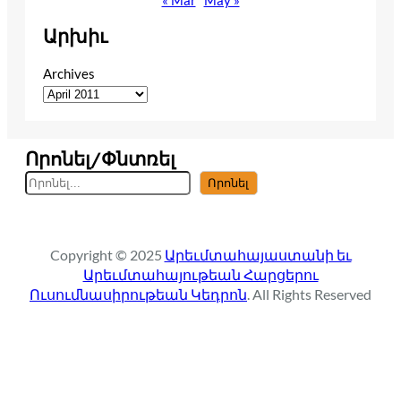
Արխիւ
Archives
Որոնել/Փնտռել
S
Որոնել
e
a
r
Copyright © 2025
Արեւմտահայաստանի եւ
c
Արեւմտահայութեան Հարցերու
h
Ուսումնասիրութեան Կեդրոն
. All Rights Reserved