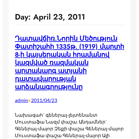
Day:
April 23, 2011
Դատավճիռ.Նորին Մեծություն
Փատիշահի 1335թ. (1919) մարտի
8-ի կայսերական հրամանով
կազմված ռազմական
արտակարգ ատյանի
դատավարության
արձանագրությունը
admin
2011/04/23
•
Նախագահ` գեներալ-լեյտենանտ
Մուստաֆա Նազմ փաշա. Անդամներ`
Գեներալ-մայոր Զեքի փաշա Գեներալ-մայոր
Մուստաֆա փաշա Գեներալ-մայոր Ալի