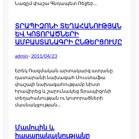
Նազըմ փաշա Գնդապետ Ռեջեբ…
ՏՐԱՊԻԶՈՆԻ ՏԵՂԱՀԱՆՈՒԹՅԱՆ
ԵՎ ԿՈՏՈՐԱԾՆԵՐԻ
ԱՄԲԱՍՏԱՆԱԳՐԻ ԸՆԹԵՐՑՈՒՄԸ
admin
2011/04/23
•
Երեկ Ռազմական արտակարգ ատյանը
դատարանի նախագահ Մուստաֆա
փաշայի նախագահությամբ նիստ
հրավիրեց և շարունակեց Տրապիզոնի
տեղահանության ու կոտորածների
մասնակցության…
Մամուլին և
հասարակայնությանը