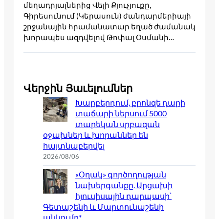
մեղադրյալներից Վելի Քյուչյուքը,
Գիրեսունում (Կերասուն) ժանդարմերիայի
շրջանային հրամանատար եղած ժամանակ
խորապես ազդվելով Թոփալ Օսմանի…
Վերջին Յաւելումներ
Խարբերդում, բրոնզե դարի
տաճարի ներսում 5000
տարեկան սրբազան
օջախներ և խորաններ են
հայտնաբերվել
2026/08/06
«Օղակ» գործողության
նախերգանքը. Արցախի
հյուսիսային դարպասի՝
Գետաշենի և Մարտունաշենի
անկումը*