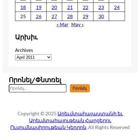
18
19
20
21
22
23
24
25
26
27
28
29
30
« Mar
May »
Արխիւ
Archives
Որոնել/Փնտռել
S
Որոնել
e
a
r
Copyright © 2025
Արեւմտահայաստանի եւ
c
Արեւմտահայութեան Հարցերու
h
Ուսումնասիրութեան Կեդրոն
. All Rights Reserved