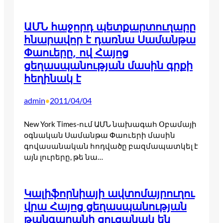
ԱՄՆ հաջորդ պետքարտուղարը
հնարավոր է դառնա Սամանթա
Փաուերը, ով Հայոց
ցեղասպանության մասին գրքի
հեղինակ է
admin
2011/04/04
•
New York Times-ում ԱՄՆ նախագահ Օբամայի
օգնական Սամանթա Փաուերի մասին
գովասանական հոդվածը բազմապատկել է
այն լուրերը, թե նա…
Կալիֆորնիայի ավտոմայրուղու
վրա Հայոց ցեղասպանության
թանգարանի ցուցանակ են