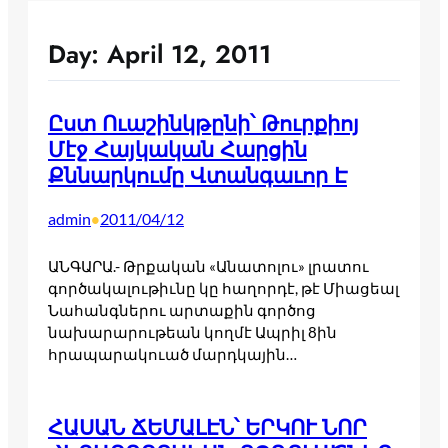
Day:
April 12, 2011
Ըստ Ուաշինկթընի՝ Թուրքիոյ
Մէջ Հայկական Հարցին
Քննարկումը Վտանգաւոր Է
admin
2011/04/12
•
ԱՆԳԱՐԱ.- Թրքական «Անատոլու» լրատու
գործակալութիւնը կը հաղորդէ, թէ Միացեալ
Նահանգներու արտաքին գործոց
նախարարութեան կողմէ Ապրիլ 8ին
հրապարակուած մարդկային…
ՀԱՍԱՆ ՃԵՄԱԼԷՆ՝ ԵՐԿՈՒ ՆՈՐ