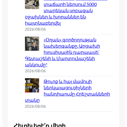
տաճարի ներսում 5000
տարեկան սրբազան
օջախներ և խորաններ են
հայտնաբերվել
2026/08/06
«Օղակ» գործողության
նախերգանքը. Արցախի
հյուսիսային դարպասի՝
Գետաշենի և Մարտունաշենի
անկումը*
2026/08/06
Թուրք և հայ մամուլի
ներկայացուցիչների
հանդիպումը Հրեշտակների
տանը
2026/08/06
Հետեւեցէ՛ք մեզի