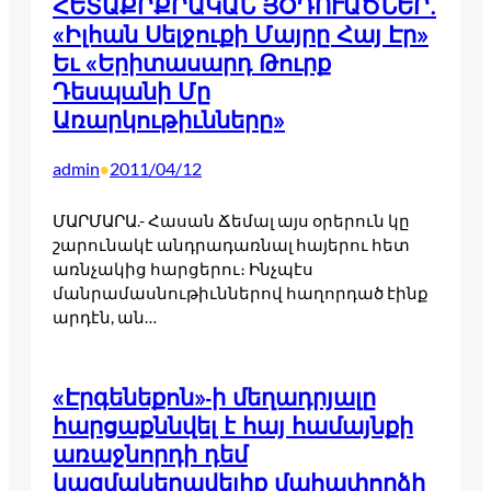
ՀԵՏԱՔՐՔՐԱԿԱՆ ՅՕԴՈՒԱԾՆԵՐ.
«Իլհան Սելջուքի Մայրը Հայ Էր»
Եւ «Երիտասարդ Թուրք
Դեսպանի Մը
Առարկութիւնները»
admin
2011/04/12
•
ՄԱՐՄԱՐԱ.- Հասան Ճեմալ այս օրերուն կը
շարունակէ անդրադառնալ հայերու հետ
առնչակից հարցերու։ Ինչպէս
մանրամասնութիւններով հաղորդած էինք
արդէն, ան…
«Էրգենեքոն»-ի մեղադրյալը
հարցաքննվել է հայ համայնքի
առաջնորդի դեմ
կազմակերպվելիք մահափորձի