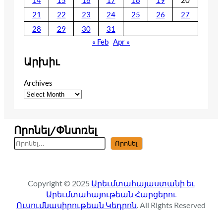
14
15
16
17
18
19
20
21
22
23
24
25
26
27
28
29
30
31
« Feb
Apr »
Արխիւ
Archives
Որոնել/Փնտռել
S
Որոնել
e
a
r
Copyright © 2025
Արեւմտահայաստանի եւ
c
Արեւմտահայութեան Հարցերու
h
Ուսումնասիրութեան Կեդրոն
. All Rights Reserved