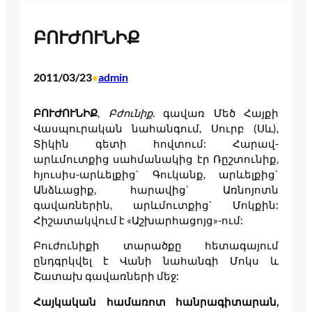
ԲՈՒԺՈՒՆԻՔ
2011/03/23
admin
•
ԲՈՒԺՈՒՆԻՔ
,
Բժունիք
.
գավառ Մեծ Հայքի
Վասպուրական նահանգում, Սուրբ (Սև),
Տիկին գետի հովտում: Հարավ-
արևմուտքից սահմանակից էր Ռըշտունիք,
հյուսիս-արևելքից` Գուկանք, արևելքից`
Անձևացիք, հարավից` Առնոյոտն
գավառներին, արևմուտքից` Մոկքին:
Հիշատակվում է «Աշխարհացոյց»-ում:
Բուժունիքի տարածքը հետագայում
ընդգրկվել է Վանի նահանգի Մոկս և
Շատախ գավառների մեջ:
Հայկական
համառոտ
հանրագիտարան
,