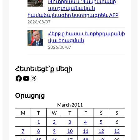
Թուրքիան և Պակիստանը
պաշտպանական
համաձայնագիր կստորագրեն. AFP
2026/08/07
Հերթը հասաւ Խորհրդարանի
վաւերացման
2026/08/07
Հետեւեցէ՛ք մեզի
Facebook
YouTube
X
Օրացոյց
March 2011
M
T
W
T
F
S
S
1
2
3
4
5
6
7
8
9
10
11
12
13