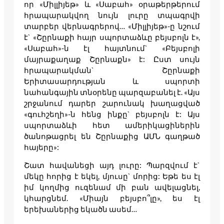
որ «Միլլիյեթ» և «Սաբահ» օրաթերթերում
հրապարակվող նույն լուրը տպագրվի
տարբեր վերնագրերով… «Միլլիյեթ»-ը նշում
է` «Շըրնաքի հայր սպորտաձևը բեյսբոլն է»,
«Սաբահ»-ն էլ հայտնում` «Բեյսբոլի
մայրաքաղաք Շըրնաքն» է: Ըստ սույն
հրապարակման` Շըրնաքի
Երիտասարդության և սպորտի
նահանգային տնօրենը պարզաբանել է. «Այս
շրջանում դարեր շարունակ խաղացված
«գուհշեղի»-ն հենց ինքը` բեյսբոլն է: Այս
սպորտաձևի հետ ամերիկացիներին
ծանոթացրել են Շըրնաքից ԱՄՆ գաղթած
հայերը»:
Շատ հավանեցի այդ լուրը: Պարզվում է`
մեկը հորից է եկել, մյուսը` մորից: Եթե ես էլ
իմ կողմից ուզենամ մի բան ավելացնել,
կհարցնեմ. «Միայն բեյսբո՞լը», ես էլ
երեխաներից եկածն ասեմ…