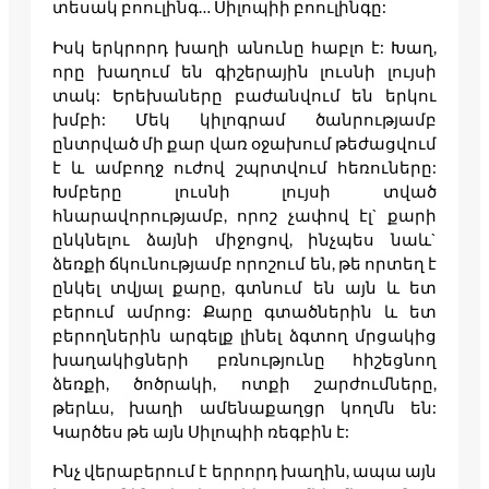
տեսակ բոուլինգ… Սիլոպիի բոուլինգը:
Իսկ երկրորդ խաղի անունը հաբլո է: Խաղ,
որը խաղում են գիշերային լուսնի լույսի
տակ: Երեխաները բաժանվում են երկու
խմբի: Մեկ կիլոգրամ ծանրությամբ
ընտրված մի քար վառ օջախում թեժացվում
է և ամբողջ ուժով շպրտվում հեռուները:
Խմբերը լուսնի լույսի տված
հնարավորությամբ, որոշ չափով էլ` քարի
ընկնելու ձայնի միջոցով, ինչպես նաև`
ձեռքի ճկունությամբ որոշում են, թե որտեղ է
ընկել տվյալ քարը, գտնում են այն և ետ
բերում ամրոց: Քարը գտածներին և ետ
բերողներին արգելք լինել ձգտող մրցակից
խաղակիցների բռնությունը հիշեցնող
ձեռքի, ծոծրակի, ոտքի շարժումները,
թերևս, խաղի ամենաքաղցր կողմն են:
Կարծես թե այն Սիլոպիի ռեգբին է:
Ինչ վերաբերում է երրորդ խաղին, ապա այն