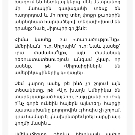
խաղում են հետևյալ կերպ. մեկ մետրանոց
մի մահակին գավազանի տեսք են
հաղորդում և մի որոշ տեղ փոքր քարերին
անընդհատ հարվածելով` տեղափոխում են
դրանք: Դա էլ Սիլոպիի գոլֆն է:
Հիմա կասեք` բա «տարածությու՞նը»:
Ամերիկան՝ ուր, Սիլոպին` ուր: Նաև կասեք`
«բա ժամանա՞կը», այն ժամանակ
հեռուստատեսություն անգամ չկար, որ
ասենք, թե «Սիլոպիցիներն են
ամերիկացիներից գողացել»:
Չեմ կարող ասել, թե ինձ չի շոյում այն
տեսակետը, թե «Այդ խաղն Ամերիկա են
տարել գաղթած հայերը», բայց քանի որ «Իսկ
ի՞նչ գործ ունեին հայերն այնտեղ» հարցի
պատասխանը բոլորովին էլ հոգիս չի շոյում,
դրա համար էլ կնախընտրեմ լռել հարցի այդ
կողմի մասին …
Ամենաճիշտը, թերևս, հետևյալն ասելը