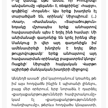
Ի՞նչ կասեք, եթե ասեմ, որ Բոուլինգի
անվանումը «գելանե» է, ռեգբիինը` «հաբլո»,
գոլֆինը` «հոլանե»: Այս երեք խաղերն էլ
տարածված են, օրինակ՝ Սիլոպիում:
(…)
«Խաղ», «Ժամանակ», «Տարածություն»
եռյակը մշտապես երեք անհայտով
հավասարման պես է եղել ինձ համար: Մի
անիմանալի գաղտնիք են կրել իրենց մեջ:
Մանկուց ի վեր այդ գաղտնիքն իմ
ամենասիրելի խնդիրն է եղել: Ձեր
թույլտվությամբ` երեք անհայտով այդ
հավասարման օրինակը բացատրեմ կնոջս`
Ռաքելի` Սիլոպիի հայկական Վարթո
աշիրեթի մանկական խաղերի միջոցով:
Անկեղծ ասած` չեմ կարողանում կռահել, թե
իմ այս հոդվածն ինչին է պիտանի լինելու,
բայց մեր օրերում, երբ նորաձև է դարձել
«քաղաքակրթությունների հափշտակումը»
կամ էլ «քաղաքակրթությունների
հանդիպումը», թերևս հոդվածս կնպաստի,