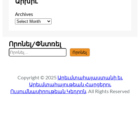
Արխիւ
Archives
Որոնել/Փնտռել
S
Որոնել
e
a
r
Copyright © 2025
Արեւմտահայաստանի եւ
c
Արեւմտահայութեան Հարցերու
h
Ուսումնասիրութեան Կեդրոն
. All Rights Reserved