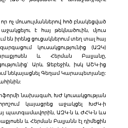
 որ ոչ մուսուլմաններով հոծ բնակեցված
ջակցելու է հայ թեկնածուին, մյուս
մ են իրենց ցուցակներում տեղ տալ հայ
զարգացում կուսակցությունից (ԱԶԿ)
րաքյոսեն և Հերման Բալյանը,
թյունից` Արև Ջեբեջին, իսկ ԱՇԿ-ից
ւմ նեկայացնել Գեղամ Կարապետյանը:
ահինին:
ատֆորմի նախագահ, ԽԺ կուսակցության
րոշում կայացրեց աջակցել ԽԺԿ-ի
յ պատգամավորին, ԱԶԿ-ն և ԺՀԿ-ն ևս
աքյոսեն և Հերման Բալյանն էլ դիմեցին