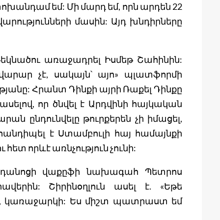
ոխանդամ եմ: Մի մարդ եմ, որն արդեն 22
վարությունների մասին: Այդ խնդիրները
թեկնածու առաջադրել Իսմեթ Շահինին:
վարար չէ, սակայն՝ այո» պլատֆորմի
յանը: Հրանտ Դինքի այրի Ռաքել Դինքը
ասելով, որ ծնվել է Արդվինի հայկական
րան ընդունվելը թուրքերեն չի իմացել,
 հանդիպել է Ստամբուլի հայ համայնքի
 հետ որևէ առնչություն չունի:
անդանոցի վաքըֆի նախագահ Պետրոս
ավերին: Շիրինօղլուն ասել է. «Եթե
 կառաջարկի: Ես միշտ պատրաստ եմ