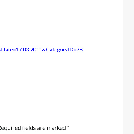
&Date=17.03.2011&CategoryID=78
equired fields are marked
*