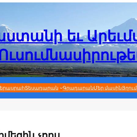
ստանի եւ Արեւ
Ուսումնասիրութ
երասրահ
Տեսադարան
Գրադարան
Մեր մասին
Յղում
իմեցին չորս