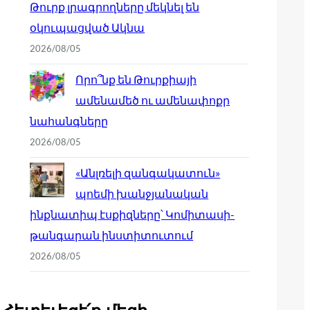
Թուրք լրագրողները մեկնել են
օկուպացված Ակնա
2026/08/05
Որո՞նք են Թուրքիայի
ամենամեծ ու ամենափոքր
նահանգները
2026/08/05
«Անլռելի զանգակատուն»
պոեմի խանջյանական
ինքնատիպ էսքիզները՝ Կոմիտասի-
թանգարան ինստիտուտում
2026/08/05