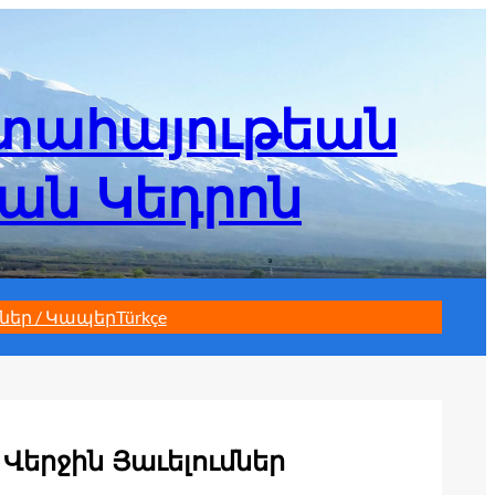
մտահայութեան
եան Կեդրոն
ներ / Կապեր
Türkçe
Վերջին Յաւելումներ