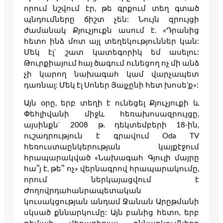
որում նշվում էր, թե գրքում տեղ գտած
պնդումները ճիշտ չեն: Նույն զրույցի
ժամանակ Քյուչյուքն ասում է. «Դրանից
հետո ինձ մոտ այլ տեղեկություններ կան:
Մեկ էլ` շատ կատեգորիկ եմ ասելու:
Թուրքիայում հայ ծագում ունեցող ոչ մի անձ
չի կարող նախագահ կամ վարչապետ
դառնալ: Մեկ էլ Սոներ Յալչընի հետ խոսե’ք»:
Այն օրը, երբ տեղի է ունեցել Քյուչյուքի և
Փեհլիվանի միջև հեռախոսազրույցը,
այսինքն` 2008 թ. դեկտեմբերի 18-ին,
ուշադրություն է գրավում Oda TV
հեռուստաընկերության կայքէջում
հրապարակված «Նախագահ Գյուլի մայրը
հա՞յ է, թե՞ ոչ» վերնագրով հրապարակումը,
որում ներկայացվում է
Ժողովրդահանրապետական
կուսակցության անդամ Ջանան Արըթմանի
սկսած քննարկումը: Այն բանից հետո, երբ