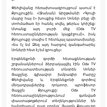
Փեհլիվանը հեռախոսազրույցում ասում է
Քյուչյուքին. «(Ջանան) Արըթմանի «Գյուլի
մայրը հայ է» խոսքից հետո Սոներ բեյը մի
տոհմածառ էր հանել տվել, թերևս կհիշեք:
Մտանք այդ լուրի մեջ (Oda TV
հեռուստաընկերության կայքէջում)», իսկ
Քյուչյուքը տալիս է հետևյալ պատասխանը.
«Ես էլ եմ Ձեզ այդ հարցով զանգահարել:
Սոների հետ էլ եմ զրուցել»:
Էրգենեքոնի գործի հետաքննության
շրջանակներում ձերբակալվել էին Oda TV
հեռուստատեսության տնօրեն Սոներ
Յալչընը, գլխավոր խմբագիր Բարըշ
Փեհլիվանը և Էրգենեքոնի գործով
մեղադրյալներից դոկտոր, պրոֆեսոր
Յալչըն Քյուչյուքը: Oda TV
հեռուստաընկերությունում գտնված
փաստաթղթերում տեղեկություններ են
հանդիպում, ըստ որոնց` Յալչըն Քյուչյուքը