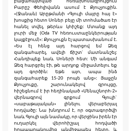
բացահայտված հեռախոսազրույցում
Բարըշ Փեհլիվանն ասում է Քյուչյուքին.
«(Ջանան) Արըթմանի «Գյուլի մայրը հայ է»
խոսքից հետո Սոներ բեյը մի տոհմածառ էր
հանել տվել, թերևս կհիշեք: Մտանք այդ
լուրի մեջ (Oda TV հեռուստաընկերության
կայքէջում)»: Քյուչյուքն էլ պատասխանում է.
«Ես էլ հենց այդ հարցով եմ Ձեզ
զանգահարել, ավելի ճիշտ` մատնանշել:
Հանդիպեք նաև Սոների հետ: Մի անգամ
Ձեզ հարցրել էի, թե արդյոք միջամտելու եք
այդ գործին: Եթե այո, ապա ինձ
զանգահարեք 15-20 րոպե անց»: Յալչըն
Քյուչյուքը, շարունակելով զրույցը,
հիշեցնում է իր հեղինակած «Մենաշնորհ-2»
վերնագրով գրքում Գյուլի`
«սաբաթայական» լինելու վերաբերյալ
հոդվածը: Նա խնդրում է, որ օգտագործվի
նաև Գյուլի այն նամակը, որ վերջինս իրեն էր
ուղարկել վերոհիշյալ հոդվածի
հրապարակումից անմիջապես հետո, և