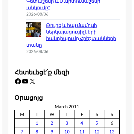
Գետաշենի և Մարտունաշենի
անկումը*
2026/08/06
Թուրք և հայ մամուլի
ներկայացուցիչների
հանդիպումը Հրեշտակների
տանը
2026/08/06
Հետեւեցէ՛ք մեզի
Facebook
YouTube
X
Օրացոյց
March 2011
M
T
W
T
F
S
S
1
2
3
4
5
6
7
8
9
10
11
12
13