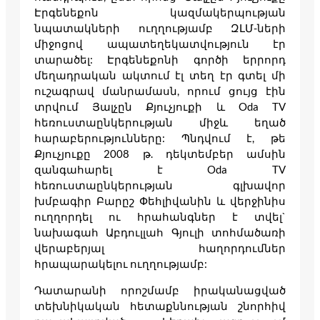
Էրգենեքոն կազմակերպության
նպատակների ուղղությամբ ԶԼՄ-ների
միջոցով ապատեղեկատվություն էր
տարածել: Էրգենեքոնի գործի երրորդ
մեղադրական ակտում էլ տեղ էր գտել մի
ուշագրավ մանրամասն, որում ցույց էին
տրվում Յալչըն Քյուչյուքի և Oda TV
հեռուստաընկերության միջև եղած
հարաբերությունները: Պնդվում է, թե
Քյուչյուքը 2008 թ. դեկտեմբեր ամսին
զանգահարել է Oda TV
հեռուստաընկերության գլխավոր
խմբագիր Բարըշ Փեհլիվանին և վերջինիս
ուղղորդել ու հրահանգներ է տվել`
նախագահ Աբդուլլահ Գյուլի տոհմածառի
վերաբերյալ հաղորդումներ
հրապարակելու ուղղությամբ:
Դատարանի որոշմամբ իրականացված
տեխնիկական հետաքննության շնորհիվ