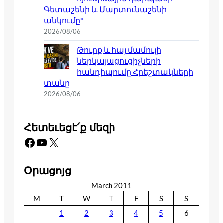
Գետաշենի և Մարտունաշենի
անկումը*
2026/08/06
Թուրք և հայ մամուլի
ներկայացուցիչների
հանդիպումը Հրեշտակների
տանը
2026/08/06
Հետեւեցէ՛ք մեզի
Facebook
YouTube
X
Օրացոյց
March 2011
M
T
W
T
F
S
S
1
2
3
4
5
6