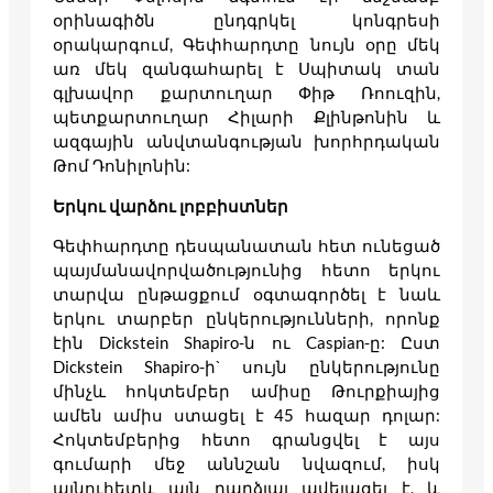
օրինագիծն ընդգրկել կոնգրեսի
օրակարգում, Գեփհարդտը նույն օրը մեկ
առ մեկ զանգահարել է Սպիտակ տան
գլխավոր քարտուղար Փիթ Ռոուզին,
պետքարտուղար Հիլարի Քլինթոնին և
ազգային անվտանգության խորհրդական
Թոմ Դոնիլոնին:
Երկու վարձու լոբբիստներ
Գեփհարդտը դեսպանատան հետ ունեցած
պայմանավորվածությունից հետո երկու
տարվա ընթացքում օգտագործել է նաև
երկու տարբեր ընկերությունների, որոնք
էին Dickstein Shapiro-ն ու Caspian-ը: Ըստ
Dickstein Shapiro-ի` սույն ընկերությունը
մինչև հոկտեմբեր ամիսը Թուրքիայից
ամեն ամիս ստացել է 45 հազար դոլար:
Հոկտեմբերից հետո գրանցվել է այս
գումարի մեջ աննշան նվազում, իսկ
այնուհետև այն դարձյալ ավելացել է, և