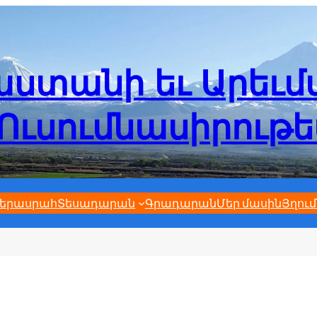
ստանի եւ Արեւ
Ուսումնասիրութ
երասրահ
Տեսադարան
Գրադարան
Մեր մասին
Յղում