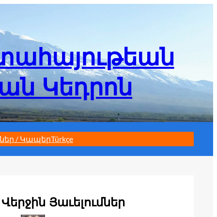
մտահայութեան
եան Կեդրոն
ներ / Կապեր
Türkçe
Վերջին Յաւելումներ