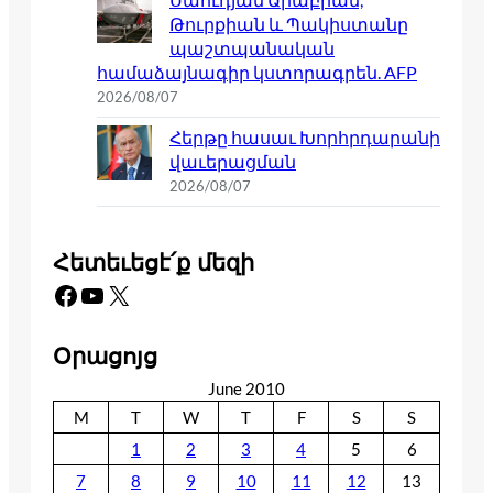
Թուրքիան և Պակիստանը
պաշտպանական
համաձայնագիր կստորագրեն. AFP
2026/08/07
Հերթը հասաւ Խորհրդարանի
վաւերացման
2026/08/07
Հետեւեցէ՛ք մեզի
Facebook
YouTube
X
Օրացոյց
June 2010
M
T
W
T
F
S
S
1
2
3
4
5
6
7
8
9
10
11
12
13