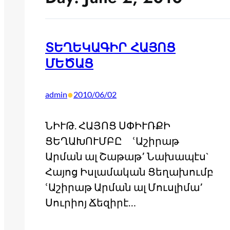
ՏԵՂԵԿԱԳԻՐ ՀԱՅՈՑ
ՄԵԾԱՑ
•
admin
2010/06/02
ՆԻՒԹ. ՀԱՅՈՑ ՍՓԻՒՌՔԻ
ՑԵՂԱԽՈՒՄԲԸ ՙԱշիրաթ
Արման ալ Շաթաթ՚ Նախապէս`
Հայոց Իսլամական Ցեղախումբ
ՙԱշիրաթ Արման ալ Մուսլիմա՚
Սուրիոյ Ճեզիրէ…