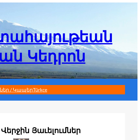
մտահայութեան
եան Կեդրոն
ներ / Կապեր
Türkçe
Վերջին Յաւելումներ