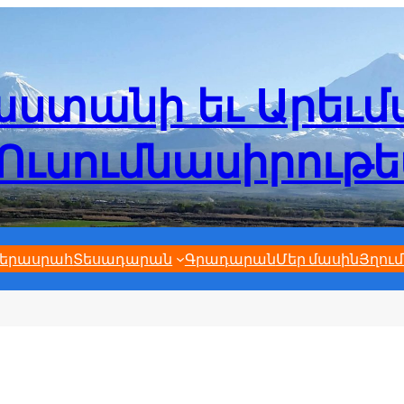
ստանի եւ Արեւ
Ուսումնասիրութ
երասրահ
Տեսադարան
Գրադարան
Մեր մասին
Յղում