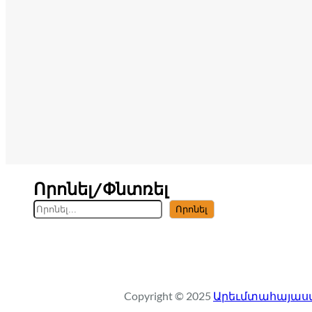
Որոնել/Փնտռել
S
Որոնել
e
a
r
c
Copyright © 2025
Արեւմտահայաստ