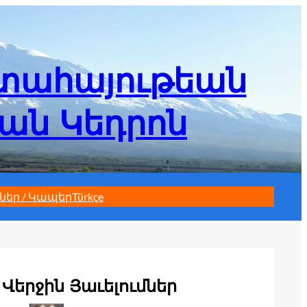
մտահայութեան
եան Կեդրոն
ներ / Կապեր
Türkçe
Վերջին Յաւելումներ