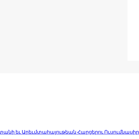
անի եւ Արեւմտահայութեան Հարցերու Ուսումնասիր