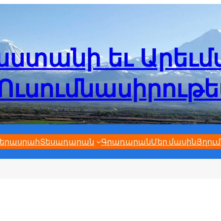
ստանի եւ Արեւ
Ուսումնասիրութ
երասրահ
Տեսադարան
Գրադարան
Մեր մասին
Յղում