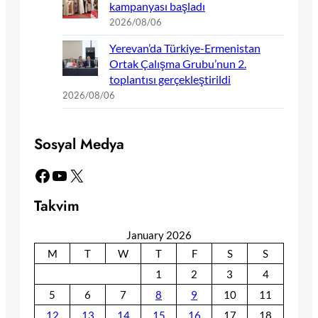
kampanyası başladı
2026/08/06
Yerevan’da Türkiye-Ermenistan
Ortak Çalışma Grubu’nun 2.
toplantısı gerçekleştirildi
2026/08/06
Sosyal Medya
Facebook
YouTube
X
Takvim
January 2026
M
T
W
T
F
S
S
1
2
3
4
5
6
7
8
9
10
11
12
13
14
15
16
17
18