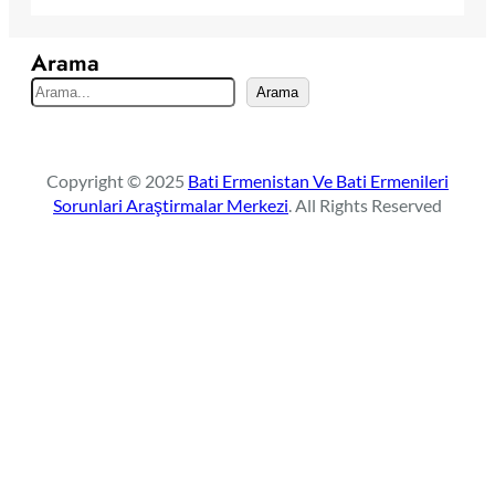
Arama
S
Arama
e
a
r
Copyright © 2025
Bati Ermenistan Ve Bati Ermenileri
c
Sorunlari Araştirmalar Merkezi
. All Rights Reserved
h