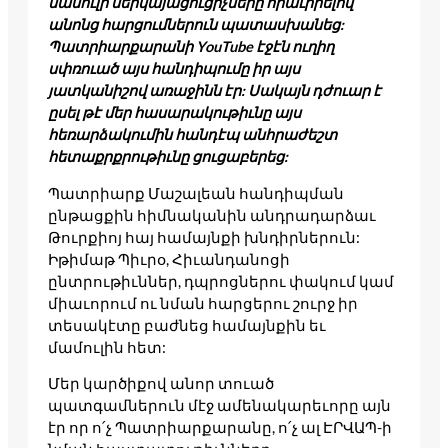
մամուլի ներկայացուցիչները հրաւիրելով
անոնց հարցումներուն պատասխանեց:
Պատրիարքարանի YouTube էջէն ուղիղ
սփռուած այս հանդիպումը իր այս
յատկանիշով առաջինն էր: Սակայն դժուար է
ըսել թէ մեր հասարակութիւնը այս
հեռարձակումին հանդէպ անհրաժեշտ
հետաքրքրութիւնը ցուցաբերեց:
Պատրիարք Մաշալեան հանդիպման
ընթացքին հիմնականին անդրադարձաւ
Թուրքիոյ հայ համայնքի խնդիրներուն:
Իթիմաթ Պիւրօ, Հիւանդանոցի
ընտրութիւններ, դպրոցներու փակում կամ
միաւորում ու նման հարցերու շուրջ իր
տեսակէտը բաժնեց համայնքին եւ
մամուլին հետ:
Մեր կարծիքով անոր տուած
պատգամներուն մէջ ամենակարեւորը այն
էր որ ո՛չ Պատրիարքարանը, ո՛չ ալ ԷՐՎԱՊ-ի