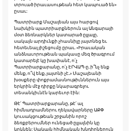
տրուած իրաւասութեան հետ կապուած են»
ըսաւ:
Պատրիարք Մաշալեան այս հարցով
նախկին պատրիարքներուն ալ Անգարայի
մօտ ձեռնարկներ կատարած ըլլալը,
սակայն արդիւնքի չհասնիլը յայտնեց եւ
հետեւեալ յիշեցումը ըրաւ. «Իրաւական
անձնաւորութեան պակասը մեզ ծրագրում
կատարելէ կը խափանէ, ո՛չ
Պատրիարքարանը, ո՛չ ԷՐՎԱՊ-ը, ի՞նչ ենք
մենք, ո՞վ ենք, յայտնի չէ..» Մաշալեանի
խօսքերը փոքրամասնութիւններուն այս
երկրին մէջ դիրքը նկարագրելու
տեսանկիւնէն կարեւոր էին:
Թէ՛ Պատրիարքարանը, թէ՛ ալ
հիմնադրամներու ղեկավարները ԱՔՓ
կուսակցութեան շրջանին որոշ
ձեռքբերումներ ունեցած ըլլալնին կը
կրկնեն: Սակայն հիմնական խնդիրներուն