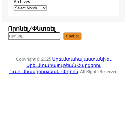
Archives
Որոնել/Փնտռել
S
Որոնել
e
a
r
Copyright © 2025
Արեւմտահայաստանի եւ
c
Արեւմտահայութեան Հարցերու
h
Ուսումնասիրութեան Կեդրոն
. All Rights Reserved